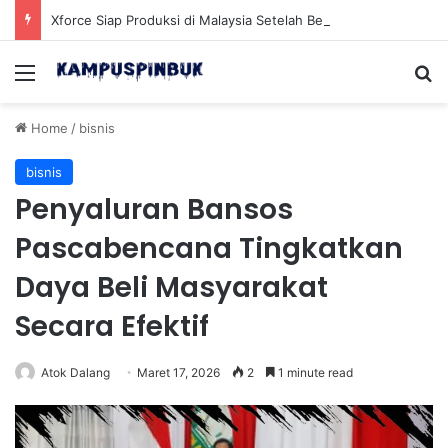
Xforce Siap Produksi di Malaysia Setelah Belum Lama Diluncurkan di Pasaran
Menu
Se
Home
/
bisnis
bisnis
Penyaluran Bansos
Pascabencana Tingkatkan
Daya Beli Masyarakat
Secara Efektif
Atok Dalang
Maret 17, 2026
2
1 minute read