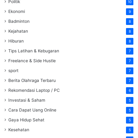
Politik
10
Ekonomi
9
Badminton
8
Kejahatan
8
Hiburan
8
Tips Latihan & Kebugaran
7
Freelance & Side Hustle
7
sport
7
Berita Olahraga Terbaru
7
Rekomendasi Laptop / PC
6
Investasi & Saham
5
Cara Dapat Uang Online
5
Gaya Hidup Sehat
5
Kesehatan
5