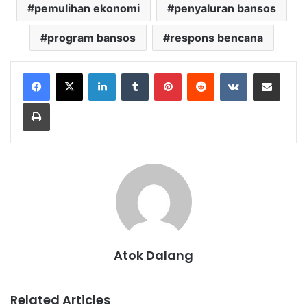
pemulihan ekonomi
penyaluran bansos
program bansos
respons bencana
LinkedIn
Tumblr
Pinterest
Reddit
VKontakte
Share via Email
Print
Atok Dalang
Related Articles