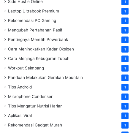
Side Hustle Online
1
Laptop Ultrabook Premium
1
Rekomendasi PC Gaming
1
Mengubah Pertahanan Pasif
1
Pentingnya Memilih Powerbank
1
Cara Meningkatkan Kadar Oksigen
1
Cara Menjaga Kebugaran Tubuh
1
Workout Seimbang
1
Panduan Melakukan Gerakan Mountain
1
Tips Android
1
Microphone Condenser
1
Tips Mengatur Nutrisi Harian
1
Aplikasi Viral
1
Rekomendasi Gadget Murah
1