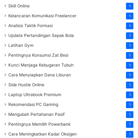
Skill Online
1
Kelancaran Komunikasi Freelancer
1
Analisis Taktik Formasi
1
Update Pertandingan Sepak Bola
1
Latihan Gym
1
Pentingnya Konsumsi Zat Besi
1
Kunci Menjaga Kebugaran Tubuh
1
Cara Menyiapkan Dana Liburan
1
Side Hustle Online
1
Laptop Ultrabook Premium
1
Rekomendasi PC Gaming
1
Mengubah Pertahanan Pasif
1
Pentingnya Memilih Powerbank
1
Cara Meningkatkan Kadar Oksigen
1