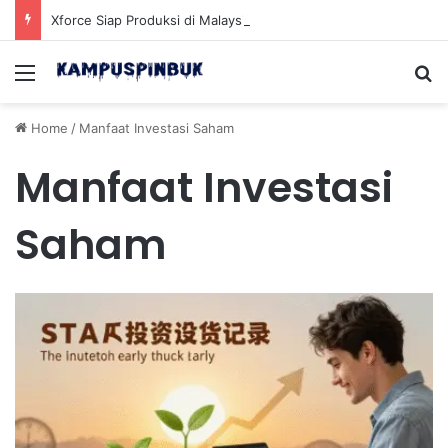
Xforce Siap Produksi di Malaysia Setelah Belum Lama Diluncurkan di Pasaran
Menu
Se
Home
/
Manfaat Investasi Saham
Manfaat Investasi
Saham