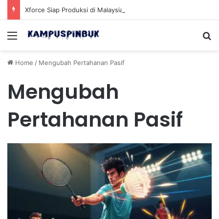
Xforce Siap Produksi di Malaysia Setelah Belum Lama Diluncurkan di Pasaran
Menu
Se
Home
/
Mengubah Pertahanan Pasif
Mengubah
Pertahanan Pasif