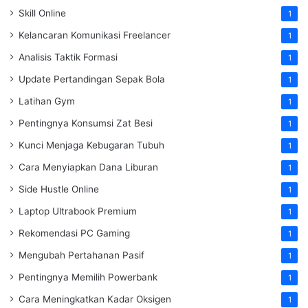
Skill Online
1
Kelancaran Komunikasi Freelancer
1
Analisis Taktik Formasi
1
Update Pertandingan Sepak Bola
1
Latihan Gym
1
Pentingnya Konsumsi Zat Besi
1
Kunci Menjaga Kebugaran Tubuh
1
Cara Menyiapkan Dana Liburan
1
Side Hustle Online
1
Laptop Ultrabook Premium
1
Rekomendasi PC Gaming
1
Mengubah Pertahanan Pasif
1
Pentingnya Memilih Powerbank
1
Cara Meningkatkan Kadar Oksigen
1