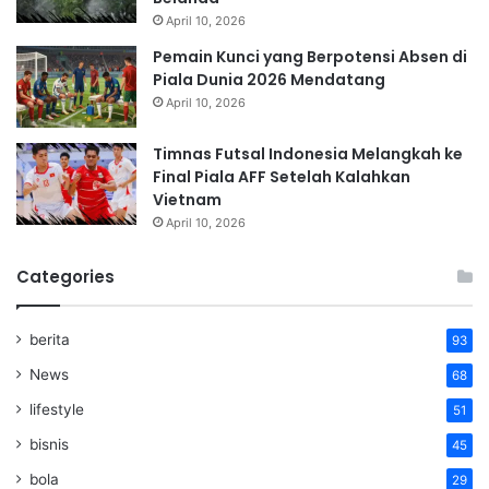
April 10, 2026
Pemain Kunci yang Berpotensi Absen di
Piala Dunia 2026 Mendatang
April 10, 2026
Timnas Futsal Indonesia Melangkah ke
Final Piala AFF Setelah Kalahkan
Vietnam
April 10, 2026
Categories
berita
93
News
68
lifestyle
51
bisnis
45
bola
29