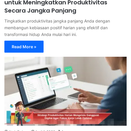
untuk Meningkatkan Produktivitas
Secara Jangka Panjang
Tingkatkan produktivitas jangka panjang Anda dengan
membangun kebiasaan positif harian yang efektif dan
transformasi hidup Anda mulai hari ini.
Read More »