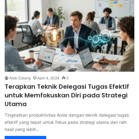
Atok Dalang
April 4, 2026
0
Terapkan Teknik Delegasi Tugas Efektif
untuk Memfokuskan Diri pada Strategi
Utama
Tingkatkan produktivitas Anda dengan teknik delegasi tugas
efektif yang tepat untuk fokus pada strategi utama dan raih
hasil yang lebih…