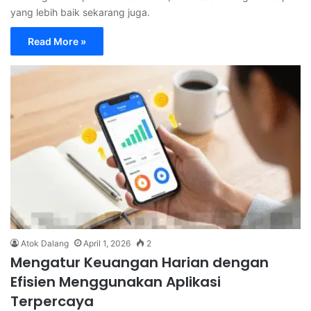
yang lebih baik sekarang juga.
Read More »
Atok Dalang
April 1, 2026
2
Mengatur Keuangan Harian dengan
Efisien Menggunakan Aplikasi
Terpercaya