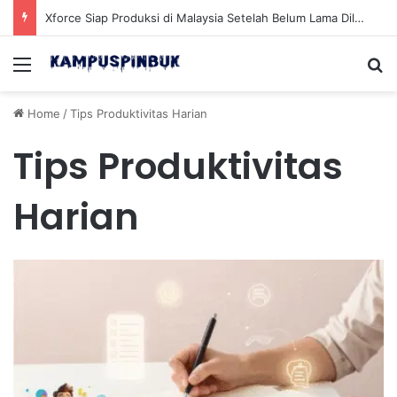
Xforce Siap Produksi di Malaysia Setelah Belum Lama Diluncurkan di Pasaran
Menu
Se
Home
/
Tips Produktivitas Harian
Tips Produktivitas
Harian