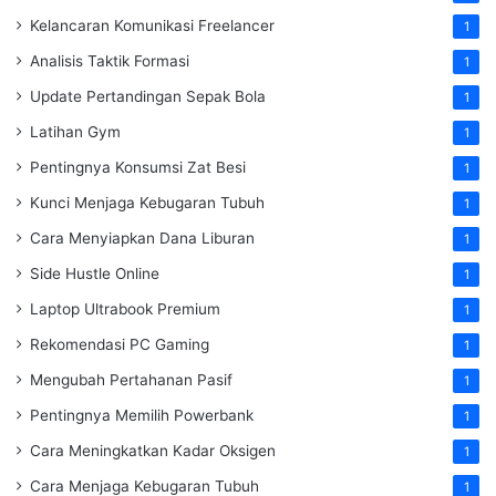
Kelancaran Komunikasi Freelancer
1
Analisis Taktik Formasi
1
Update Pertandingan Sepak Bola
1
Latihan Gym
1
Pentingnya Konsumsi Zat Besi
1
Kunci Menjaga Kebugaran Tubuh
1
Cara Menyiapkan Dana Liburan
1
Side Hustle Online
1
Laptop Ultrabook Premium
1
Rekomendasi PC Gaming
1
Mengubah Pertahanan Pasif
1
Pentingnya Memilih Powerbank
1
Cara Meningkatkan Kadar Oksigen
1
Cara Menjaga Kebugaran Tubuh
1