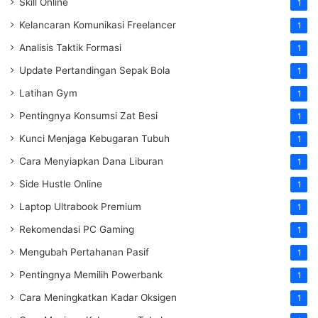
Skill Online
1
Kelancaran Komunikasi Freelancer
1
Analisis Taktik Formasi
1
Update Pertandingan Sepak Bola
1
Latihan Gym
1
Pentingnya Konsumsi Zat Besi
1
Kunci Menjaga Kebugaran Tubuh
1
Cara Menyiapkan Dana Liburan
1
Side Hustle Online
1
Laptop Ultrabook Premium
1
Rekomendasi PC Gaming
1
Mengubah Pertahanan Pasif
1
Pentingnya Memilih Powerbank
1
Cara Meningkatkan Kadar Oksigen
1