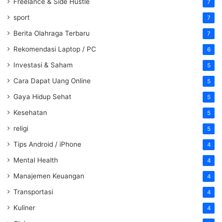
Freelance & Side Hustle
7
sport
7
Berita Olahraga Terbaru
7
Rekomendasi Laptop / PC
6
Investasi & Saham
5
Cara Dapat Uang Online
5
Gaya Hidup Sehat
5
Kesehatan
5
religi
5
Tips Android / iPhone
4
Mental Health
4
Manajemen Keuangan
4
Transportasi
4
Kuliner
4