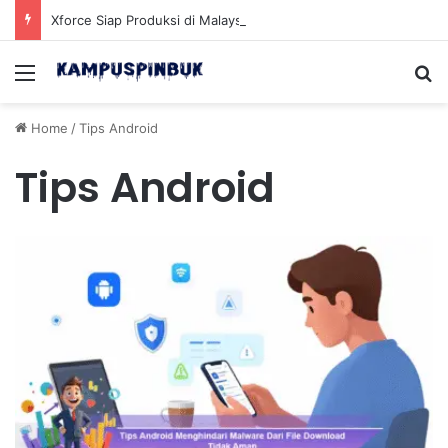
Xforce Siap Produksi di Malaysia Setelah Belum Lama Diluncurkan di Pasaran
Menu
Se
Home
/
Tips Android
Tips Android