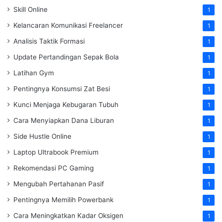
Skill Online
1
Kelancaran Komunikasi Freelancer
1
Analisis Taktik Formasi
1
Update Pertandingan Sepak Bola
1
Latihan Gym
1
Pentingnya Konsumsi Zat Besi
1
Kunci Menjaga Kebugaran Tubuh
1
Cara Menyiapkan Dana Liburan
1
Side Hustle Online
1
Laptop Ultrabook Premium
1
Rekomendasi PC Gaming
1
Mengubah Pertahanan Pasif
1
Pentingnya Memilih Powerbank
1
Cara Meningkatkan Kadar Oksigen
1