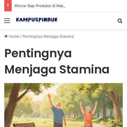
Xforce Siap Produksi di Malaysia Setelah Belum Lama Diluncurkan di Pasaran
Menu
Se
Home
/
Pentingnya Menjaga Stamina
Pentingnya
Menjaga Stamina