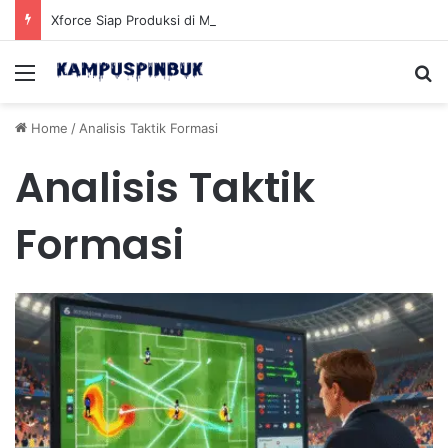
Xforce Siap Produksi di Malaysia Setelah Belum Lama Diluncurkan di Pasaran
Menu
Se
Home
/
Analisis Taktik Formasi
Analisis Taktik
Formasi