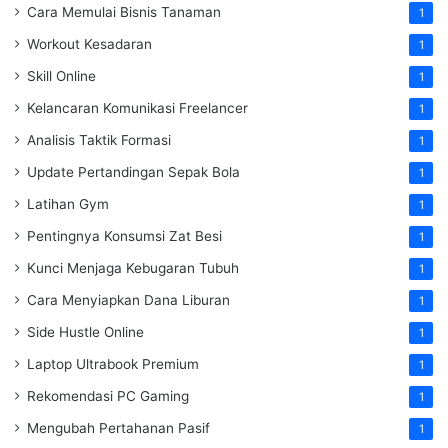
Cara Memulai Bisnis Tanaman
1
Workout Kesadaran
1
Skill Online
1
Kelancaran Komunikasi Freelancer
1
Analisis Taktik Formasi
1
Update Pertandingan Sepak Bola
1
Latihan Gym
1
Pentingnya Konsumsi Zat Besi
1
Kunci Menjaga Kebugaran Tubuh
1
Cara Menyiapkan Dana Liburan
1
Side Hustle Online
1
Laptop Ultrabook Premium
1
Rekomendasi PC Gaming
1
Mengubah Pertahanan Pasif
1