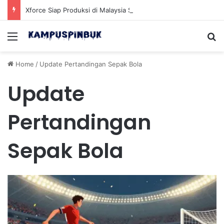
Xforce Siap Produksi di Malaysia Setelah Belum Lama Diluncurkan di Pasaran
Menu
Se
Home
/
Update Pertandingan Sepak Bola
Update
Pertandingan
Sepak Bola