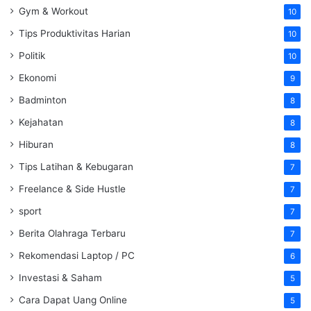
Gym & Workout
10
Tips Produktivitas Harian
10
Politik
10
Ekonomi
9
Badminton
8
Kejahatan
8
Hiburan
8
Tips Latihan & Kebugaran
7
Freelance & Side Hustle
7
sport
7
Berita Olahraga Terbaru
7
Rekomendasi Laptop / PC
6
Investasi & Saham
5
Cara Dapat Uang Online
5