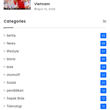
Vietnam
April 10, 2026
Categories
berita
93
News
68
lifestyle
51
bisnis
45
bola
29
otomotif
22
Sosial
20
pendidikan
14
Sepak Bola
12
Teknologi
12