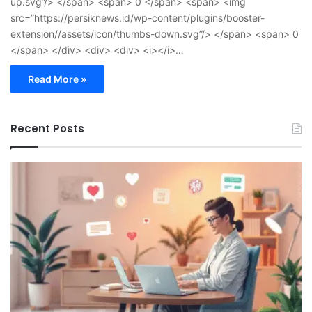
up.svg”/> </span> <span> 0 </span> <span> <img
src=”https://persiknews.id/wp-content/plugins/booster-
extension//assets/icon/thumbs-down.svg”/> </span> <span> 0
</span> </div> <div> <div> <i></i>…
Read More »
Recent Posts