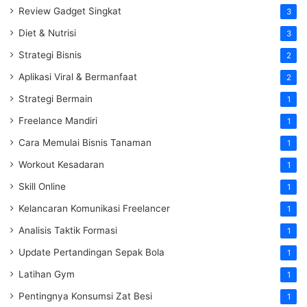
Review Gadget Singkat
3
Diet & Nutrisi
3
Strategi Bisnis
2
Aplikasi Viral & Bermanfaat
2
Strategi Bermain
1
Freelance Mandiri
1
Cara Memulai Bisnis Tanaman
1
Workout Kesadaran
1
Skill Online
1
Kelancaran Komunikasi Freelancer
1
Analisis Taktik Formasi
1
Update Pertandingan Sepak Bola
1
Latihan Gym
1
Pentingnya Konsumsi Zat Besi
1