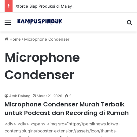
Xforce Siap Produksi di Malaysia Setelah Belum Lama Diluncurkan di Pasaran
Menu
Se
Home
/
Microphone Condenser
Microphone
Condenser
Atok Dalang
Maret 21, 2026
2
Microphone Condenser Murah Terbaik
untuk Podcast dan Recording di Rumah
<div> <div> <span> <img src=”https://persiknews.id/wp-
content/plugins/booster-extension//assets/icon/thumbs-