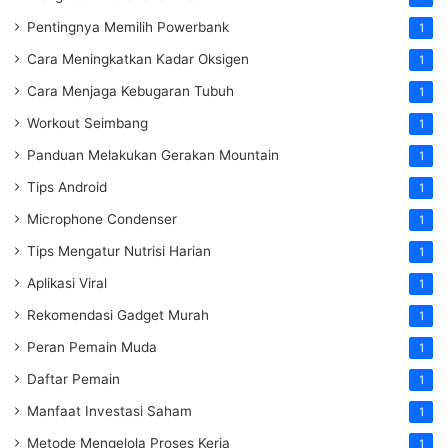
Pentingnya Memilih Powerbank
1
Cara Meningkatkan Kadar Oksigen
1
Cara Menjaga Kebugaran Tubuh
1
Workout Seimbang
1
Panduan Melakukan Gerakan Mountain
1
Tips Android
1
Microphone Condenser
1
Tips Mengatur Nutrisi Harian
1
Aplikasi Viral
1
Rekomendasi Gadget Murah
1
Peran Pemain Muda
1
Daftar Pemain
1
Manfaat Investasi Saham
1
Metode Mengelola Proses Kerja
1