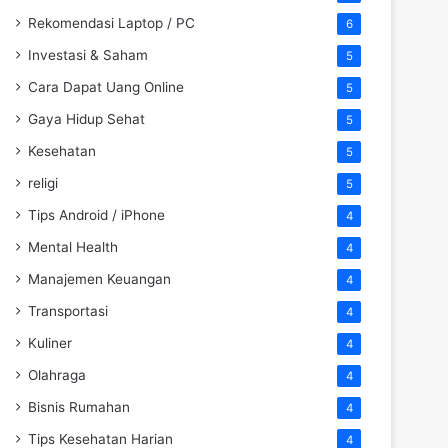
Rekomendasi Laptop / PC
6
Investasi & Saham
5
Cara Dapat Uang Online
5
Gaya Hidup Sehat
5
Kesehatan
5
religi
5
Tips Android / iPhone
4
Mental Health
4
Manajemen Keuangan
4
Transportasi
4
Kuliner
4
Olahraga
4
Bisnis Rumahan
4
Tips Kesehatan Harian
4