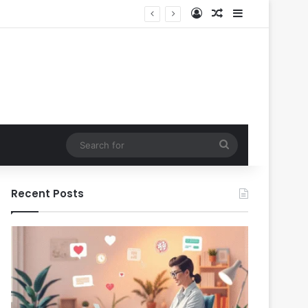
Log In
Random Article
Sidebar
Search
for
Recent Posts