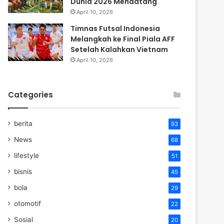
Dunia 2026 Mendatang
April 10, 2026
Timnas Futsal Indonesia
Melangkah ke Final Piala AFF
Setelah Kalahkan Vietnam
April 10, 2026
Categories
berita
93
News
68
lifestyle
51
bisnis
45
bola
29
otomotif
22
Sosial
20