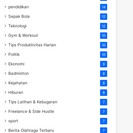
pendidikan
14
Sepak Bola
12
Teknologi
12
Gym & Workout
10
Tips Produktivitas Harian
10
Politik
10
Ekonomi
9
Badminton
8
Kejahatan
8
Hiburan
8
Tips Latihan & Kebugaran
7
Freelance & Side Hustle
7
sport
7
Berita Olahraga Terbaru
7