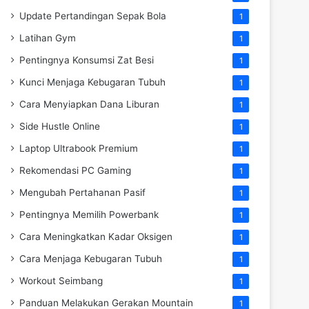
Update Pertandingan Sepak Bola
1
Latihan Gym
1
Pentingnya Konsumsi Zat Besi
1
Kunci Menjaga Kebugaran Tubuh
1
Cara Menyiapkan Dana Liburan
1
Side Hustle Online
1
Laptop Ultrabook Premium
1
Rekomendasi PC Gaming
1
Mengubah Pertahanan Pasif
1
Pentingnya Memilih Powerbank
1
Cara Meningkatkan Kadar Oksigen
1
Cara Menjaga Kebugaran Tubuh
1
Workout Seimbang
1
Panduan Melakukan Gerakan Mountain
1