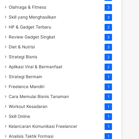
Olahraga & Fitness
3
Skill yang Menghasilkan
3
HP & Gadget Terbaru
3
Review Gadget Singkat
3
Diet & Nutrisi
3
Strategi Bisnis
2
Aplikasi Viral & Bermanfaat
2
Strategi Bermain
1
Freelance Mandiri
1
Cara Memulai Bisnis Tanaman
1
Workout Kesadaran
1
Skill Online
1
Kelancaran Komunikasi Freelancer
1
Analisis Taktik Formasi
1