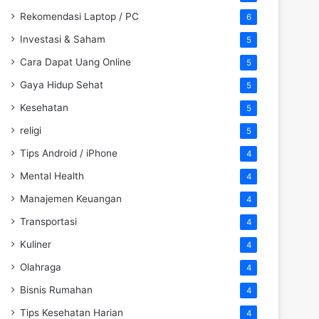
Rekomendasi Laptop / PC
6
Investasi & Saham
5
Cara Dapat Uang Online
5
Gaya Hidup Sehat
5
Kesehatan
5
religi
5
Tips Android / iPhone
4
Mental Health
4
Manajemen Keuangan
4
Transportasi
4
Kuliner
4
Olahraga
4
Bisnis Rumahan
4
Tips Kesehatan Harian
4