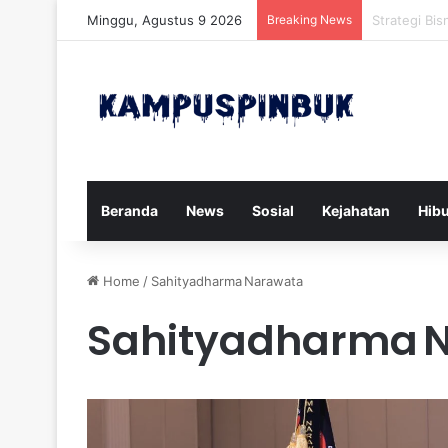
Minggu, Agustus 9 2026
Breaking News
Xforce Siap
Beranda
News
Sosial
Kejahatan
Hib
Home
/
Sahityadharma Narawata
Sahityadharma 