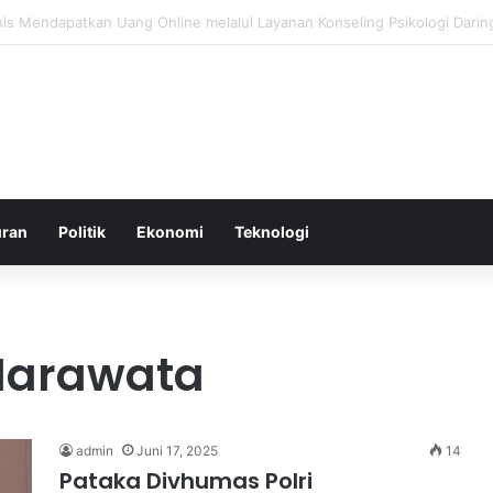
 Produksi di Malaysia Setelah Belum Lama Diluncurkan di Pasaran
uran
Politik
Ekonomi
Teknologi
Narawata
admin
Juni 17, 2025
14
Pataka Divhumas Polri