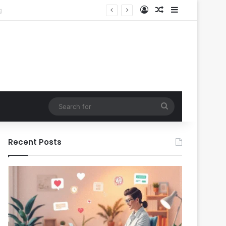
Log In
Random Article
Sidebar
Search
for
Recent Posts