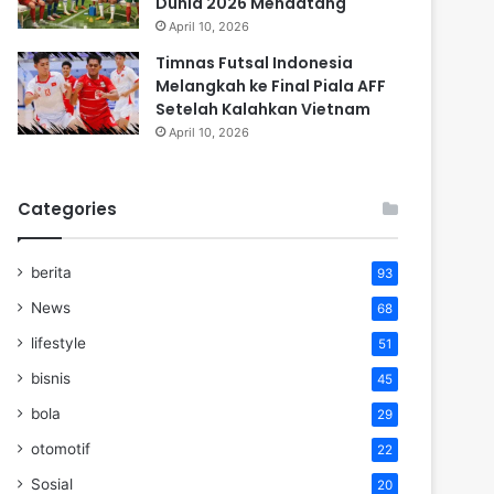
Dunia 2026 Mendatang
April 10, 2026
Timnas Futsal Indonesia
Melangkah ke Final Piala AFF
Setelah Kalahkan Vietnam
April 10, 2026
Categories
berita
93
News
68
lifestyle
51
bisnis
45
bola
29
otomotif
22
Sosial
20