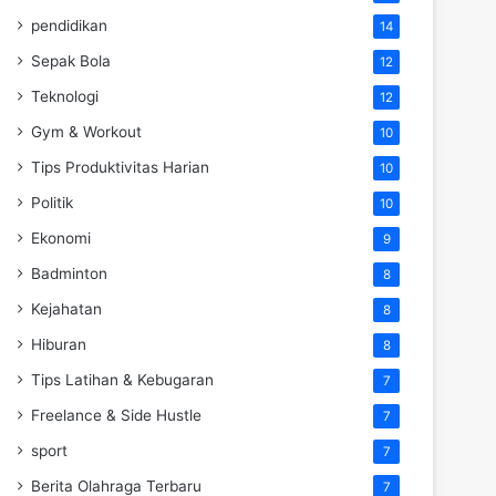
pendidikan
14
Sepak Bola
12
Teknologi
12
Gym & Workout
10
Tips Produktivitas Harian
10
Politik
10
Ekonomi
9
Badminton
8
Kejahatan
8
Hiburan
8
Tips Latihan & Kebugaran
7
Freelance & Side Hustle
7
sport
7
Berita Olahraga Terbaru
7