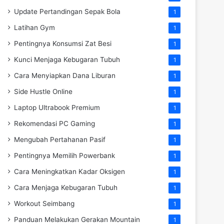
Update Pertandingan Sepak Bola
1
Latihan Gym
1
Pentingnya Konsumsi Zat Besi
1
Kunci Menjaga Kebugaran Tubuh
1
Cara Menyiapkan Dana Liburan
1
Side Hustle Online
1
Laptop Ultrabook Premium
1
Rekomendasi PC Gaming
1
Mengubah Pertahanan Pasif
1
Pentingnya Memilih Powerbank
1
Cara Meningkatkan Kadar Oksigen
1
Cara Menjaga Kebugaran Tubuh
1
Workout Seimbang
1
Panduan Melakukan Gerakan Mountain
1