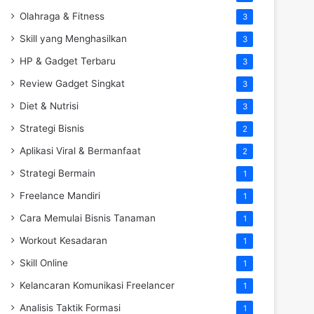
Olahraga & Fitness
3
Skill yang Menghasilkan
3
HP & Gadget Terbaru
3
Review Gadget Singkat
3
Diet & Nutrisi
3
Strategi Bisnis
2
Aplikasi Viral & Bermanfaat
2
Strategi Bermain
1
Freelance Mandiri
1
Cara Memulai Bisnis Tanaman
1
Workout Kesadaran
1
Skill Online
1
Kelancaran Komunikasi Freelancer
1
Analisis Taktik Formasi
1