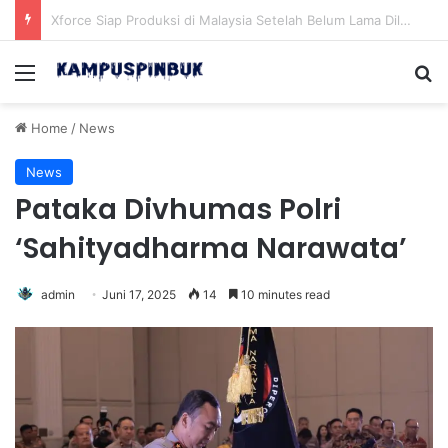
Drone Terdeteksi di Rumah Ratu Beatrick dan Lokasi Brankas Emas Belanda
Menu
Se
Home
/
News
News
Pataka Divhumas Polri
‘Sahityadharma Narawata’
admin
Juni 17, 2025
14
10 minutes read