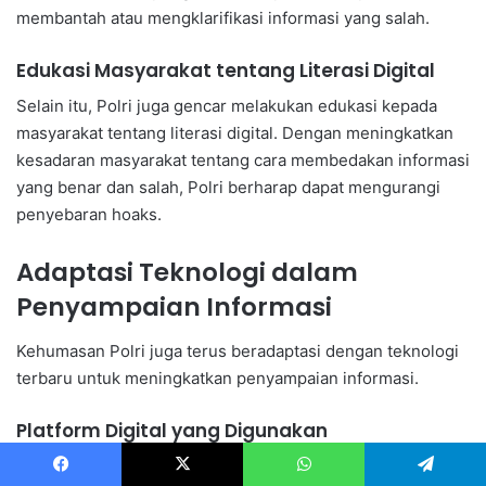
membantah atau mengklarifikasi informasi yang salah.
Edukasi Masyarakat tentang Literasi Digital
Selain itu, Polri juga gencar melakukan edukasi kepada
masyarakat tentang literasi digital. Dengan meningkatkan
kesadaran masyarakat tentang cara membedakan informasi
yang benar dan salah, Polri berharap dapat mengurangi
penyebaran hoaks.
Adaptasi Teknologi dalam
Penyampaian Informasi
Kehumasan Polri juga terus beradaptasi dengan teknologi
terbaru untuk meningkatkan penyampaian informasi.
Platform Digital yang Digunakan
Polri memanfaatkan berbagai platform digital seperti media
Facebook
X
WhatsApp
Telegram