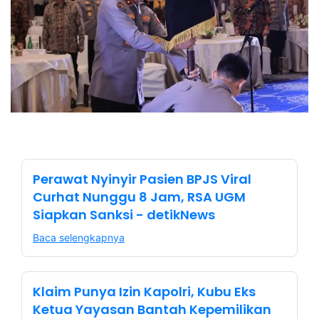
Perawat Nyinyir Pasien BPJS Viral
Curhat Nunggu 8 Jam, RSA UGM
Siapkan Sanksi - detikNews
Baca selengkapnya
Klaim Punya Izin Kapolri, Kubu Eks
Ketua Yayasan Bantah Kepemilikan