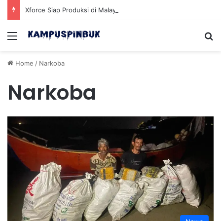
Xforce Siap Produksi di Malaysia Setelah Belum Lama Diluncurkan di Pasaran
Menu
Se
Home
/
Narkoba
Narkoba