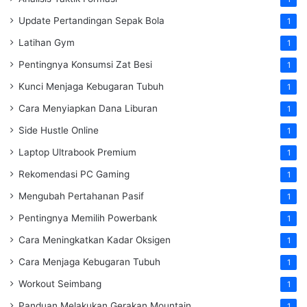
Update Pertandingan Sepak Bola
1
Latihan Gym
1
Pentingnya Konsumsi Zat Besi
1
Kunci Menjaga Kebugaran Tubuh
1
Cara Menyiapkan Dana Liburan
1
Side Hustle Online
1
Laptop Ultrabook Premium
1
Rekomendasi PC Gaming
1
Mengubah Pertahanan Pasif
1
Pentingnya Memilih Powerbank
1
Cara Meningkatkan Kadar Oksigen
1
Cara Menjaga Kebugaran Tubuh
1
Workout Seimbang
1
Panduan Melakukan Gerakan Mountain
1