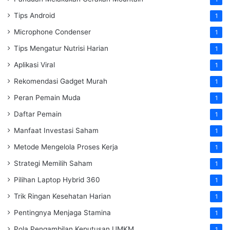
Tips Android
1
Microphone Condenser
1
Tips Mengatur Nutrisi Harian
1
Aplikasi Viral
1
Rekomendasi Gadget Murah
1
Peran Pemain Muda
1
Daftar Pemain
1
Manfaat Investasi Saham
1
Metode Mengelola Proses Kerja
1
Strategi Memilih Saham
1
Pilihan Laptop Hybrid 360
1
Trik Ringan Kesehatan Harian
1
Pentingnya Menjaga Stamina
1
Pola Pengambilan Keputusan UMKM
1