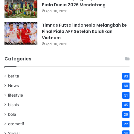
Piala Dunia 2026 Mendatang
April 10, 2026
Timnas Futsal Indonesia Melangkah ke
Final Piala AFF Setelah Kalahkan
Vietnam
April 10, 2026
Categories
berita
93
News
68
lifestyle
51
bisnis
45
bola
29
otomotif
22
Sosial
20