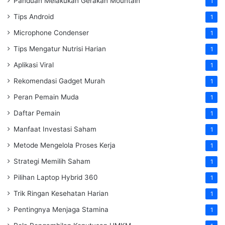
Panduan Melakukan Gerakan Mountain
1
Tips Android
1
Microphone Condenser
1
Tips Mengatur Nutrisi Harian
1
Aplikasi Viral
1
Rekomendasi Gadget Murah
1
Peran Pemain Muda
1
Daftar Pemain
1
Manfaat Investasi Saham
1
Metode Mengelola Proses Kerja
1
Strategi Memilih Saham
1
Pilihan Laptop Hybrid 360
1
Trik Ringan Kesehatan Harian
1
Pentingnya Menjaga Stamina
1