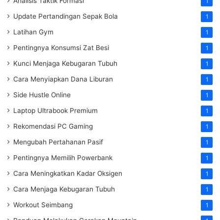
Analisis Taktik Formasi
1
Update Pertandingan Sepak Bola
1
Latihan Gym
1
Pentingnya Konsumsi Zat Besi
1
Kunci Menjaga Kebugaran Tubuh
1
Cara Menyiapkan Dana Liburan
1
Side Hustle Online
1
Laptop Ultrabook Premium
1
Rekomendasi PC Gaming
1
Mengubah Pertahanan Pasif
1
Pentingnya Memilih Powerbank
1
Cara Meningkatkan Kadar Oksigen
1
Cara Menjaga Kebugaran Tubuh
1
Workout Seimbang
1