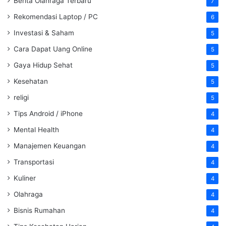
Berita Olahraga Terbaru
7
Rekomendasi Laptop / PC
6
Investasi & Saham
5
Cara Dapat Uang Online
5
Gaya Hidup Sehat
5
Kesehatan
5
religi
5
Tips Android / iPhone
4
Mental Health
4
Manajemen Keuangan
4
Transportasi
4
Kuliner
4
Olahraga
4
Bisnis Rumahan
4