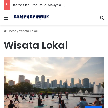
Xforce Siap Produksi di Malaysia Setelah Belum Lama Diluncurkan di Pasaran
Menu
Se
Home
/
Wisata Lokal
Wisata Lokal