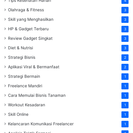
Tips Kesehatan Harian
4
Olahraga & Fitness
3
Skill yang Menghasilkan
3
HP & Gadget Terbaru
3
Review Gadget Singkat
3
Diet & Nutrisi
3
Strategi Bisnis
2
Aplikasi Viral & Bermanfaat
2
Strategi Bermain
1
Freelance Mandiri
1
Cara Memulai Bisnis Tanaman
1
Workout Kesadaran
1
Skill Online
1
Kelancaran Komunikasi Freelancer
1