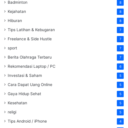
Badminton
8
Kejahatan
8
Hiburan
8
Tips Latihan & Kebugaran
7
Freelance & Side Hustle
7
sport
7
Berita Olahraga Terbaru
7
Rekomendasi Laptop / PC
6
Investasi & Saham
5
Cara Dapat Uang Online
5
Gaya Hidup Sehat
5
Kesehatan
5
religi
5
Tips Android / iPhone
4