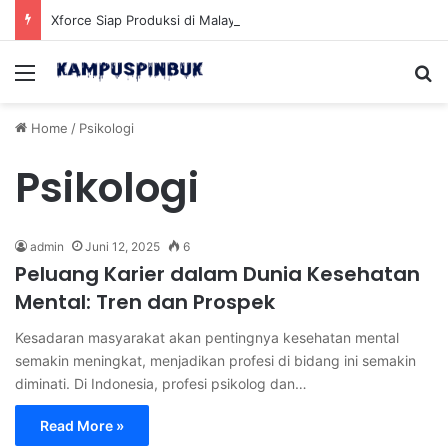
Xforce Siap Produksi di Malaysia Setelah Belum Lama Diluncurkan di Pasaran
Menu
Se
Home
/
Psikologi
Psikologi
admin
Juni 12, 2025
6
Peluang Karier dalam Dunia Kesehatan
Mental: Tren dan Prospek
Kesadaran masyarakat akan pentingnya kesehatan mental
semakin meningkat, menjadikan profesi di bidang ini semakin
diminati. Di Indonesia, profesi psikolog dan…
Read More »