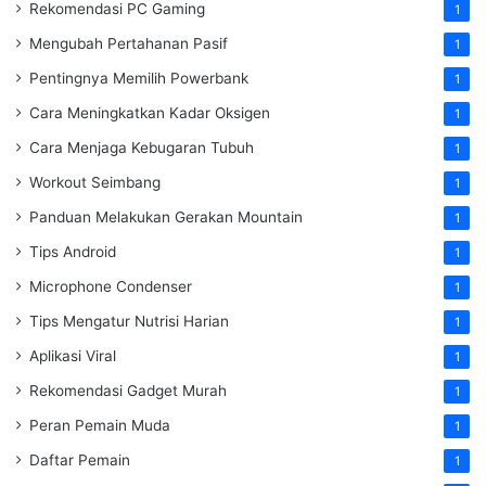
Rekomendasi PC Gaming
1
Mengubah Pertahanan Pasif
1
Pentingnya Memilih Powerbank
1
Cara Meningkatkan Kadar Oksigen
1
Cara Menjaga Kebugaran Tubuh
1
Workout Seimbang
1
Panduan Melakukan Gerakan Mountain
1
Tips Android
1
Microphone Condenser
1
Tips Mengatur Nutrisi Harian
1
Aplikasi Viral
1
Rekomendasi Gadget Murah
1
Peran Pemain Muda
1
Daftar Pemain
1