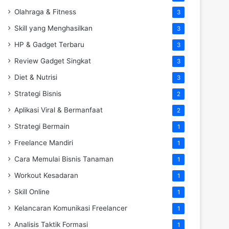
Olahraga & Fitness
3
Skill yang Menghasilkan
3
HP & Gadget Terbaru
3
Review Gadget Singkat
3
Diet & Nutrisi
3
Strategi Bisnis
2
Aplikasi Viral & Bermanfaat
2
Strategi Bermain
1
Freelance Mandiri
1
Cara Memulai Bisnis Tanaman
1
Workout Kesadaran
1
Skill Online
1
Kelancaran Komunikasi Freelancer
1
Analisis Taktik Formasi
1