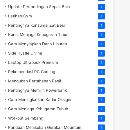
Update Pertandingan Sepak Bola
1
Latihan Gym
1
Pentingnya Konsumsi Zat Besi
1
Kunci Menjaga Kebugaran Tubuh
1
Cara Menyiapkan Dana Liburan
1
Side Hustle Online
1
Laptop Ultrabook Premium
1
Rekomendasi PC Gaming
1
Mengubah Pertahanan Pasif
1
Pentingnya Memilih Powerbank
1
Cara Meningkatkan Kadar Oksigen
1
Cara Menjaga Kebugaran Tubuh
1
Workout Seimbang
1
Panduan Melakukan Gerakan Mountain
1