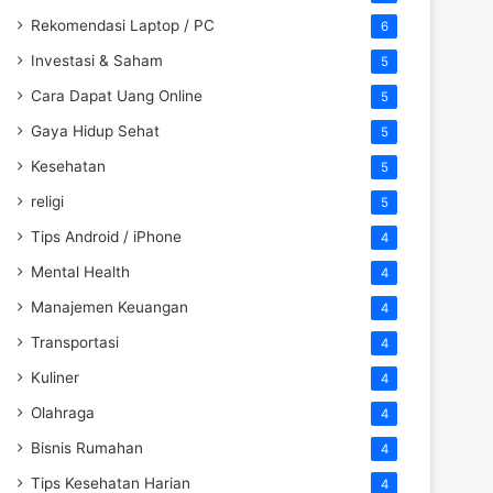
Rekomendasi Laptop / PC
6
Investasi & Saham
5
Cara Dapat Uang Online
5
Gaya Hidup Sehat
5
Kesehatan
5
religi
5
Tips Android / iPhone
4
Mental Health
4
Manajemen Keuangan
4
Transportasi
4
Kuliner
4
Olahraga
4
Bisnis Rumahan
4
Tips Kesehatan Harian
4