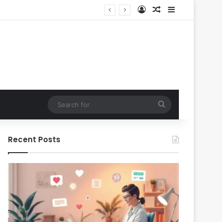
Log In
Random Article
Sidebar
Search
for
Recent Posts