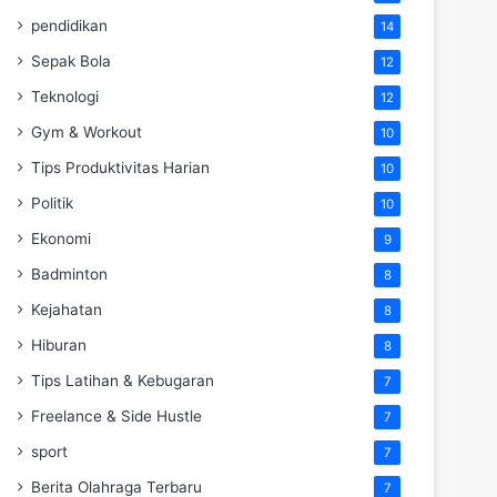
pendidikan
14
Sepak Bola
12
Teknologi
12
Gym & Workout
10
Tips Produktivitas Harian
10
Politik
10
Ekonomi
9
Badminton
8
Kejahatan
8
Hiburan
8
Tips Latihan & Kebugaran
7
Freelance & Side Hustle
7
sport
7
Berita Olahraga Terbaru
7