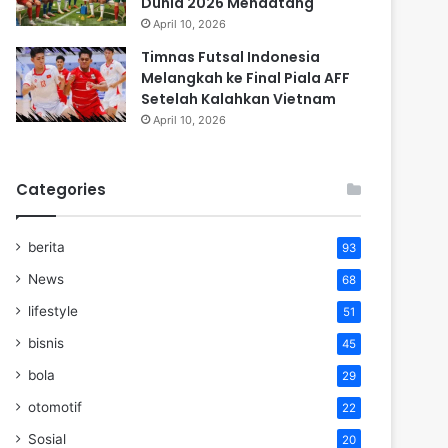
Dunia 2026 Mendatang
April 10, 2026
Timnas Futsal Indonesia
Melangkah ke Final Piala AFF
Setelah Kalahkan Vietnam
April 10, 2026
Categories
berita
93
News
68
lifestyle
51
bisnis
45
bola
29
otomotif
22
Sosial
20