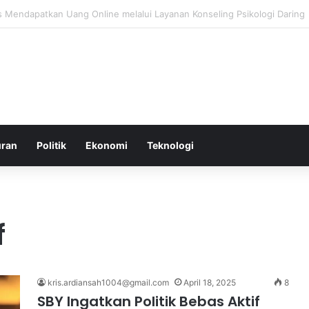
roduksi di Malaysia Setelah Belum Lama Diluncurkan di Pasaran
uran
Politik
Ekonomi
Teknologi
f
kris.ardiansah1004@gmail.com
April 18, 2025
8
SBY Ingatkan Politik Bebas Aktif