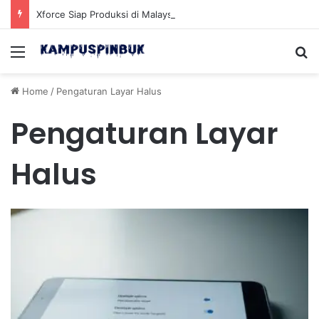
Xforce Siap Produksi di Malaysia Setelah Belum Lama Diluncurkan di Pasaran
Menu
Se
Home
/
Pengaturan Layar Halus
Pengaturan Layar
Halus