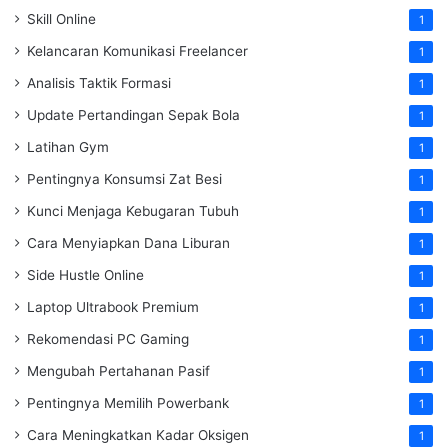
Skill Online
1
Kelancaran Komunikasi Freelancer
1
Analisis Taktik Formasi
1
Update Pertandingan Sepak Bola
1
Latihan Gym
1
Pentingnya Konsumsi Zat Besi
1
Kunci Menjaga Kebugaran Tubuh
1
Cara Menyiapkan Dana Liburan
1
Side Hustle Online
1
Laptop Ultrabook Premium
1
Rekomendasi PC Gaming
1
Mengubah Pertahanan Pasif
1
Pentingnya Memilih Powerbank
1
Cara Meningkatkan Kadar Oksigen
1