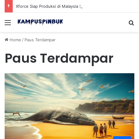
Xforce Siap Produksi di Malaysia Setelah Belum Lama Diluncurkan di Pasaran
Menu
Se
Home
/
Paus Terdampar
Paus Terdampar