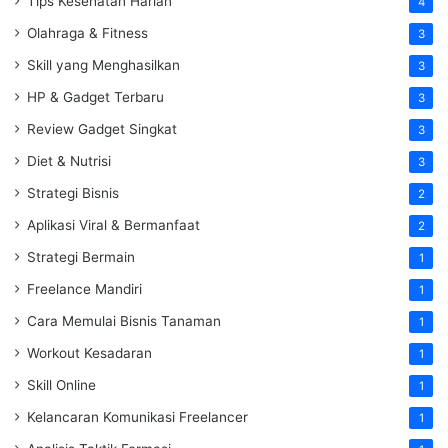
Tips Kesehatan Harian
4
Olahraga & Fitness
3
Skill yang Menghasilkan
3
HP & Gadget Terbaru
3
Review Gadget Singkat
3
Diet & Nutrisi
3
Strategi Bisnis
2
Aplikasi Viral & Bermanfaat
2
Strategi Bermain
1
Freelance Mandiri
1
Cara Memulai Bisnis Tanaman
1
Workout Kesadaran
1
Skill Online
1
Kelancaran Komunikasi Freelancer
1