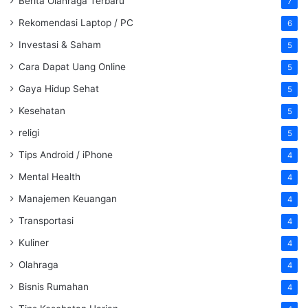
Berita Olahraga Terbaru
7
Rekomendasi Laptop / PC
6
Investasi & Saham
5
Cara Dapat Uang Online
5
Gaya Hidup Sehat
5
Kesehatan
5
religi
5
Tips Android / iPhone
4
Mental Health
4
Manajemen Keuangan
4
Transportasi
4
Kuliner
4
Olahraga
4
Bisnis Rumahan
4