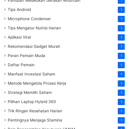
Panduan Melakukan Gerakan Mountain
1
Tips Android
1
Microphone Condenser
1
Tips Mengatur Nutrisi Harian
1
Aplikasi Viral
1
Rekomendasi Gadget Murah
1
Peran Pemain Muda
1
Daftar Pemain
1
Manfaat Investasi Saham
1
Metode Mengelola Proses Kerja
1
Strategi Memilih Saham
1
Pilihan Laptop Hybrid 360
1
Trik Ringan Kesehatan Harian
1
Pentingnya Menjaga Stamina
1