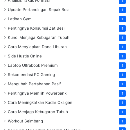
Analisis Taktik Formasi
1
Update Pertandingan Sepak Bola
1
Latihan Gym
1
Pentingnya Konsumsi Zat Besi
1
Kunci Menjaga Kebugaran Tubuh
1
Cara Menyiapkan Dana Liburan
1
Side Hustle Online
1
Laptop Ultrabook Premium
1
Rekomendasi PC Gaming
1
Mengubah Pertahanan Pasif
1
Pentingnya Memilih Powerbank
1
Cara Meningkatkan Kadar Oksigen
1
Cara Menjaga Kebugaran Tubuh
1
Workout Seimbang
1