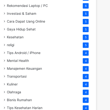
Rekomendasi Laptop / PC
6
Investasi & Saham
5
Cara Dapat Uang Online
5
Gaya Hidup Sehat
5
Kesehatan
5
religi
5
Tips Android / iPhone
4
Mental Health
4
Manajemen Keuangan
4
Transportasi
4
Kuliner
4
Olahraga
4
Bisnis Rumahan
4
Tips Kesehatan Harian
4