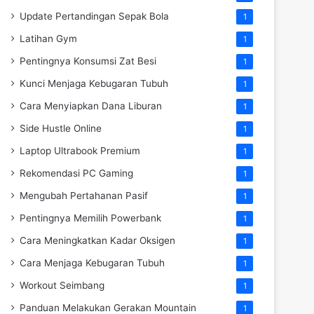
Update Pertandingan Sepak Bola
1
Latihan Gym
1
Pentingnya Konsumsi Zat Besi
1
Kunci Menjaga Kebugaran Tubuh
1
Cara Menyiapkan Dana Liburan
1
Side Hustle Online
1
Laptop Ultrabook Premium
1
Rekomendasi PC Gaming
1
Mengubah Pertahanan Pasif
1
Pentingnya Memilih Powerbank
1
Cara Meningkatkan Kadar Oksigen
1
Cara Menjaga Kebugaran Tubuh
1
Workout Seimbang
1
Panduan Melakukan Gerakan Mountain
1