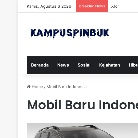
Kamis, Agustus 6 2026
Breaking News
Xforce Siap P
Beranda
News
Sosial
Kejahatan
Hib
Home
/
Mobil Baru Indonesia
Mobil Baru Indon