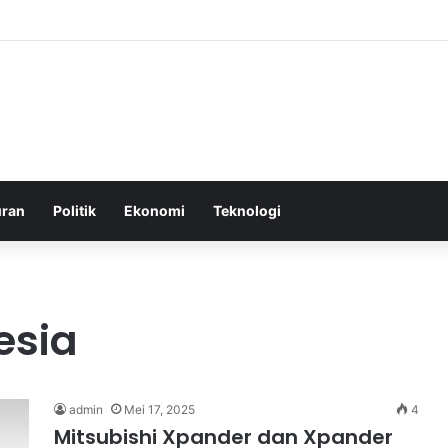
roduksi di Malaysia Setelah Belum Lama Diluncurkan di Pasaran
uran
Politik
Ekonomi
Teknologi
esia
admin
Mei 17, 2025
4
Mitsubishi Xpander dan Xpander