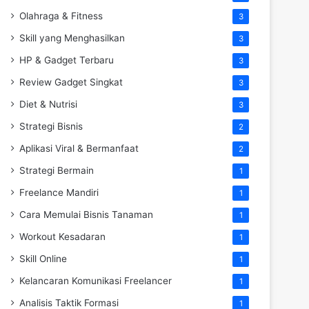
Olahraga & Fitness
3
Skill yang Menghasilkan
3
HP & Gadget Terbaru
3
Review Gadget Singkat
3
Diet & Nutrisi
3
Strategi Bisnis
2
Aplikasi Viral & Bermanfaat
2
Strategi Bermain
1
Freelance Mandiri
1
Cara Memulai Bisnis Tanaman
1
Workout Kesadaran
1
Skill Online
1
Kelancaran Komunikasi Freelancer
1
Analisis Taktik Formasi
1