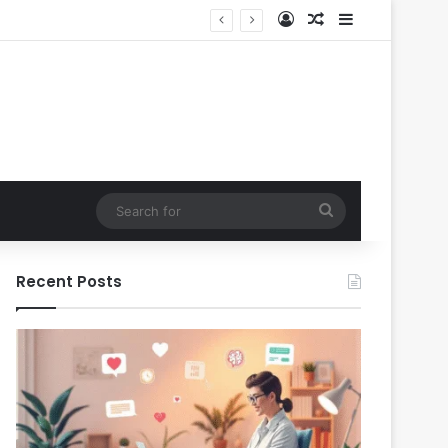
Log In
Random Article
Sidebar
Search
for
Recent Posts