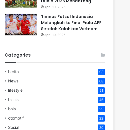
Dunia 2026 Mendatang
April 10, 2026
Timnas Futsal Indonesia
Melangkah ke Final Piala AFF
Setelah Kalahkan Vietnam
April 10, 2026
Categories
berita
93
News
68
lifestyle
51
bisnis
45
bola
29
otomotif
22
Sosial
20