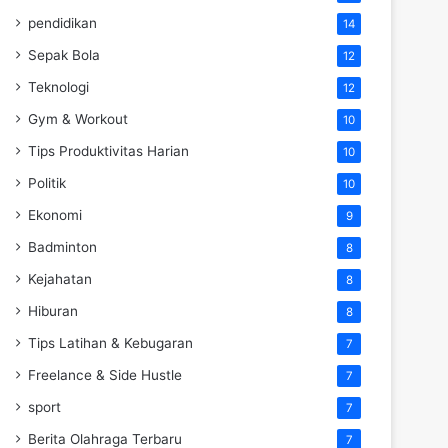
pendidikan
14
Sepak Bola
12
Teknologi
12
Gym & Workout
10
Tips Produktivitas Harian
10
Politik
10
Ekonomi
9
Badminton
8
Kejahatan
8
Hiburan
8
Tips Latihan & Kebugaran
7
Freelance & Side Hustle
7
sport
7
Berita Olahraga Terbaru
7