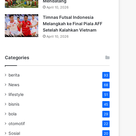
Mendatang
April 10, 2026
Timnas Futsal Indonesia
Melangkah ke Final Piala AFF
Setelah Kalahkan Vietnam
April 10, 2026
Categories
berita
93
News
68
lifestyle
51
bisnis
45
bola
29
otomotif
22
Sosial
20