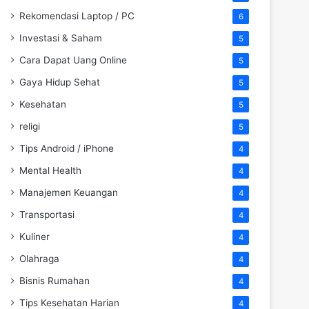
Rekomendasi Laptop / PC
6
Investasi & Saham
5
Cara Dapat Uang Online
5
Gaya Hidup Sehat
5
Kesehatan
5
religi
5
Tips Android / iPhone
4
Mental Health
4
Manajemen Keuangan
4
Transportasi
4
Kuliner
4
Olahraga
4
Bisnis Rumahan
4
Tips Kesehatan Harian
4