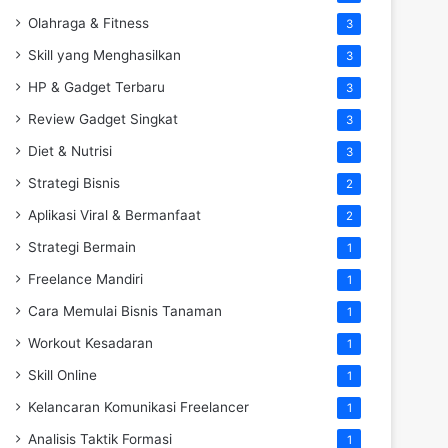
Olahraga & Fitness
3
Skill yang Menghasilkan
3
HP & Gadget Terbaru
3
Review Gadget Singkat
3
Diet & Nutrisi
3
Strategi Bisnis
2
Aplikasi Viral & Bermanfaat
2
Strategi Bermain
1
Freelance Mandiri
1
Cara Memulai Bisnis Tanaman
1
Workout Kesadaran
1
Skill Online
1
Kelancaran Komunikasi Freelancer
1
Analisis Taktik Formasi
1