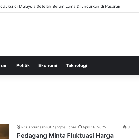
ksi di Rumah Ratu Beatrick dan Lokasi Brankas Emas Belanda
uran
Politik
Ekonomi
Teknologi
kris.ardiansah1004@gmail.com
April 18, 2025
3
Pedagang Minta Fluktuasi Harga