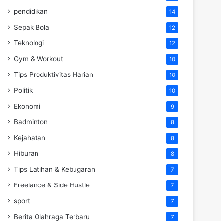
pendidikan
14
Sepak Bola
12
Teknologi
12
Gym & Workout
10
Tips Produktivitas Harian
10
Politik
10
Ekonomi
9
Badminton
8
Kejahatan
8
Hiburan
8
Tips Latihan & Kebugaran
7
Freelance & Side Hustle
7
sport
7
Berita Olahraga Terbaru
7