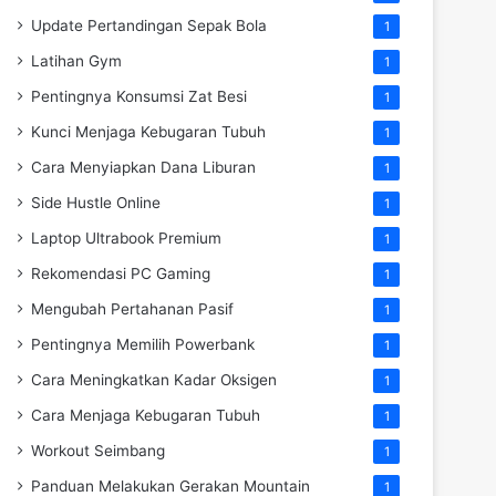
Update Pertandingan Sepak Bola
1
Latihan Gym
1
Pentingnya Konsumsi Zat Besi
1
Kunci Menjaga Kebugaran Tubuh
1
Cara Menyiapkan Dana Liburan
1
Side Hustle Online
1
Laptop Ultrabook Premium
1
Rekomendasi PC Gaming
1
Mengubah Pertahanan Pasif
1
Pentingnya Memilih Powerbank
1
Cara Meningkatkan Kadar Oksigen
1
Cara Menjaga Kebugaran Tubuh
1
Workout Seimbang
1
Panduan Melakukan Gerakan Mountain
1