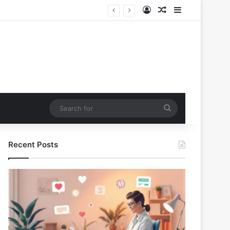
Log In
Random Article
Sidebar
Search
for
Recent Posts