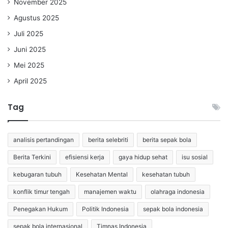
November 2025
Agustus 2025
Juli 2025
Juni 2025
Mei 2025
April 2025
Tag
analisis pertandingan
berita selebriti
berita sepak bola
Berita Terkini
efisiensi kerja
gaya hidup sehat
isu sosial
kebugaran tubuh
Kesehatan Mental
kesehatan tubuh
konflik timur tengah
manajemen waktu
olahraga indonesia
Penegakan Hukum
Politik Indonesia
sepak bola indonesia
sepak bola internasional
Timnas Indonesia