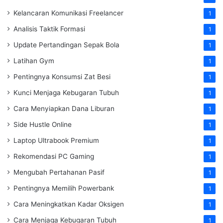
Kelancaran Komunikasi Freelancer
1
Analisis Taktik Formasi
1
Update Pertandingan Sepak Bola
1
Latihan Gym
1
Pentingnya Konsumsi Zat Besi
1
Kunci Menjaga Kebugaran Tubuh
1
Cara Menyiapkan Dana Liburan
1
Side Hustle Online
1
Laptop Ultrabook Premium
1
Rekomendasi PC Gaming
1
Mengubah Pertahanan Pasif
1
Pentingnya Memilih Powerbank
1
Cara Meningkatkan Kadar Oksigen
1
Cara Menjaga Kebugaran Tubuh
1