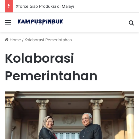
Xforce Siap Produksi di Malaysia Setelah Belum Lama Diluncurkan di Pasaran
Menu
Se
Home
/
Kolaborasi Pemerintahan
Kolaborasi
Pemerintahan