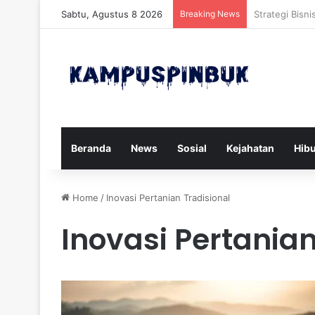
Sabtu, Agustus 8 2026
Breaking News
Xforce Siap P
Beranda
News
Sosial
Kejahatan
Hib
Home
/
Inovasi Pertanian Tradisional
Inovasi Pertanian