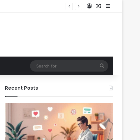
Log In
Random Article
Sidebar
Search
for
Recent Posts