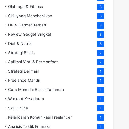
Olahraga & Fitness
3
Skill yang Menghasilkan
3
HP & Gadget Terbaru
3
Review Gadget Singkat
3
Diet & Nutrisi
3
Strategi Bisnis
2
Aplikasi Viral & Bermanfaat
2
Strategi Bermain
1
Freelance Mandiri
1
Cara Memulai Bisnis Tanaman
1
Workout Kesadaran
1
Skill Online
1
Kelancaran Komunikasi Freelancer
1
Analisis Taktik Formasi
1