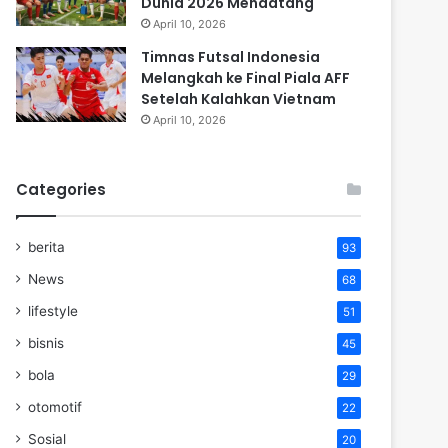
Dunia 2026 Mendatang
April 10, 2026
Timnas Futsal Indonesia
Melangkah ke Final Piala AFF
Setelah Kalahkan Vietnam
April 10, 2026
Categories
berita
93
News
68
lifestyle
51
bisnis
45
bola
29
otomotif
22
Sosial
20