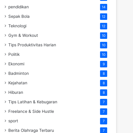
pendidikan
14
Sepak Bola
12
Teknologi
12
Gym & Workout
10
Tips Produktivitas Harian
10
Politik
10
Ekonomi
9
Badminton
8
Kejahatan
8
Hiburan
8
Tips Latihan & Kebugaran
7
Freelance & Side Hustle
7
sport
7
Berita Olahraga Terbaru
7