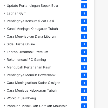
Update Pertandingan Sepak Bola
1
Latihan Gym
1
Pentingnya Konsumsi Zat Besi
1
Kunci Menjaga Kebugaran Tubuh
1
Cara Menyiapkan Dana Liburan
1
Side Hustle Online
1
Laptop Ultrabook Premium
1
Rekomendasi PC Gaming
1
Mengubah Pertahanan Pasif
1
Pentingnya Memilih Powerbank
1
Cara Meningkatkan Kadar Oksigen
1
Cara Menjaga Kebugaran Tubuh
1
Workout Seimbang
1
Panduan Melakukan Gerakan Mountain
1