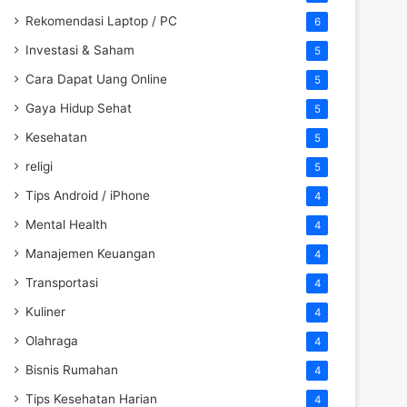
Rekomendasi Laptop / PC
6
Investasi & Saham
5
Cara Dapat Uang Online
5
Gaya Hidup Sehat
5
Kesehatan
5
religi
5
Tips Android / iPhone
4
Mental Health
4
Manajemen Keuangan
4
Transportasi
4
Kuliner
4
Olahraga
4
Bisnis Rumahan
4
Tips Kesehatan Harian
4