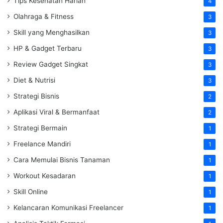
Tips Kesehatan Harian
4
Olahraga & Fitness
3
Skill yang Menghasilkan
3
HP & Gadget Terbaru
3
Review Gadget Singkat
3
Diet & Nutrisi
3
Strategi Bisnis
2
Aplikasi Viral & Bermanfaat
2
Strategi Bermain
1
Freelance Mandiri
1
Cara Memulai Bisnis Tanaman
1
Workout Kesadaran
1
Skill Online
1
Kelancaran Komunikasi Freelancer
1