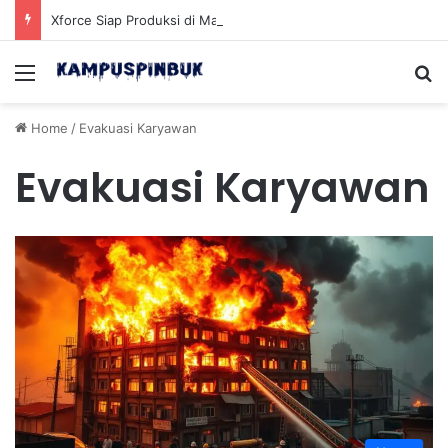
Xforce Siap Produksi di Malaysia Setelah Belum Lama Diluncurkan di Pasaran
Menu
Se
Home
/
Evakuasi Karyawan
Evakuasi Karyawan