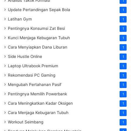
Analisis Taktik Formasi
1
Update Pertandingan Sepak Bola
1
Latihan Gym
1
Pentingnya Konsumsi Zat Besi
1
Kunci Menjaga Kebugaran Tubuh
1
Cara Menyiapkan Dana Liburan
1
Side Hustle Online
1
Laptop Ultrabook Premium
1
Rekomendasi PC Gaming
1
Mengubah Pertahanan Pasif
1
Pentingnya Memilih Powerbank
1
Cara Meningkatkan Kadar Oksigen
1
Cara Menjaga Kebugaran Tubuh
1
Workout Seimbang
1