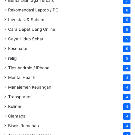
Berita Olahraga Terbaru
7
Rekomendasi Laptop / PC
6
Investasi & Saham
5
Cara Dapat Uang Online
5
Gaya Hidup Sehat
5
Kesehatan
5
religi
5
Tips Android / iPhone
4
Mental Health
4
Manajemen Keuangan
4
Transportasi
4
Kuliner
4
Olahraga
4
Bisnis Rumahan
4