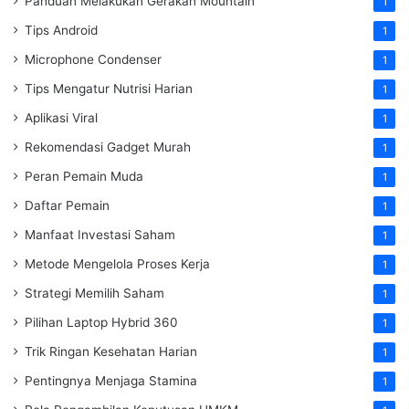
Panduan Melakukan Gerakan Mountain
1
Tips Android
1
Microphone Condenser
1
Tips Mengatur Nutrisi Harian
1
Aplikasi Viral
1
Rekomendasi Gadget Murah
1
Peran Pemain Muda
1
Daftar Pemain
1
Manfaat Investasi Saham
1
Metode Mengelola Proses Kerja
1
Strategi Memilih Saham
1
Pilihan Laptop Hybrid 360
1
Trik Ringan Kesehatan Harian
1
Pentingnya Menjaga Stamina
1