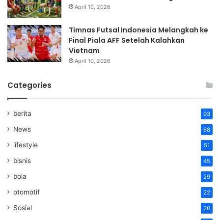
April 10, 2026
Timnas Futsal Indonesia Melangkah ke
Final Piala AFF Setelah Kalahkan
Vietnam
April 10, 2026
Categories
berita
93
News
68
lifestyle
51
bisnis
45
bola
29
otomotif
22
Sosial
20