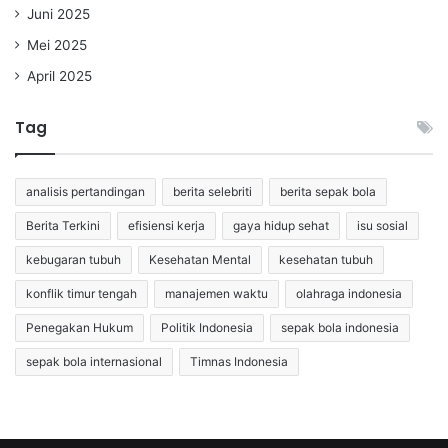
Juni 2025
Mei 2025
April 2025
Tag
analisis pertandingan
berita selebriti
berita sepak bola
Berita Terkini
efisiensi kerja
gaya hidup sehat
isu sosial
kebugaran tubuh
Kesehatan Mental
kesehatan tubuh
konflik timur tengah
manajemen waktu
olahraga indonesia
Penegakan Hukum
Politik Indonesia
sepak bola indonesia
sepak bola internasional
Timnas Indonesia