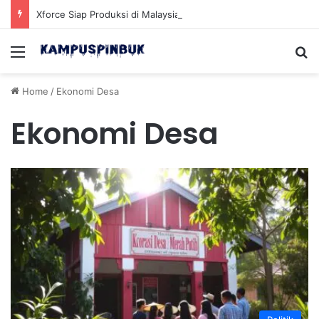
Xforce Siap Produksi di Malaysia Setelah Belum Lama Diluncurkan di Pasaran
Menu
Se
Home
/
Ekonomi Desa
Ekonomi Desa