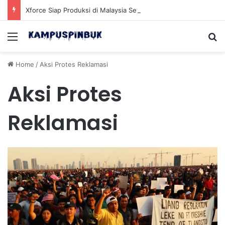
Xforce Siap Produksi di Malaysia Setelah Belum Lama Diluncurkan di Pasaran
Menu
Se
Home
/
Aksi Protes Reklamasi
Aksi Protes
Reklamasi