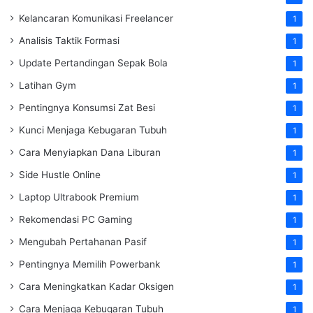
Kelancaran Komunikasi Freelancer
1
Analisis Taktik Formasi
1
Update Pertandingan Sepak Bola
1
Latihan Gym
1
Pentingnya Konsumsi Zat Besi
1
Kunci Menjaga Kebugaran Tubuh
1
Cara Menyiapkan Dana Liburan
1
Side Hustle Online
1
Laptop Ultrabook Premium
1
Rekomendasi PC Gaming
1
Mengubah Pertahanan Pasif
1
Pentingnya Memilih Powerbank
1
Cara Meningkatkan Kadar Oksigen
1
Cara Menjaga Kebugaran Tubuh
1