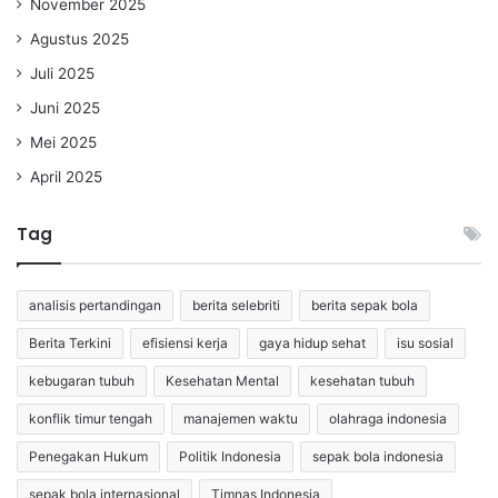
November 2025
Agustus 2025
Juli 2025
Juni 2025
Mei 2025
April 2025
Tag
analisis pertandingan
berita selebriti
berita sepak bola
Berita Terkini
efisiensi kerja
gaya hidup sehat
isu sosial
kebugaran tubuh
Kesehatan Mental
kesehatan tubuh
konflik timur tengah
manajemen waktu
olahraga indonesia
Penegakan Hukum
Politik Indonesia
sepak bola indonesia
sepak bola internasional
Timnas Indonesia