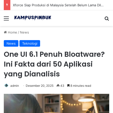
Xforce Siap Produksi di Malaysia Setelah Belum Lama Diluncurkan di Pasaran
Menu
Se
Home
/
News
News
Teknologi
One UI 6.1 Penuh Bloatware?
Ini Fakta dari 50 Aplikasi
yang Dianalisis
admin
Desember 20, 2025
43
8 minutes read