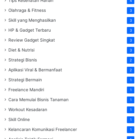
Tips Kesehatan Harian
4
Olahraga & Fitness
3
Skill yang Menghasilkan
3
HP & Gadget Terbaru
3
Review Gadget Singkat
3
Diet & Nutrisi
3
Strategi Bisnis
2
Aplikasi Viral & Bermanfaat
2
Strategi Bermain
1
Freelance Mandiri
1
Cara Memulai Bisnis Tanaman
1
Workout Kesadaran
1
Skill Online
1
Kelancaran Komunikasi Freelancer
1