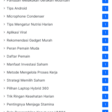
Panduan Melakukan Gerakan Mountain
1
Tips Android
1
Microphone Condenser
1
Tips Mengatur Nutrisi Harian
1
Aplikasi Viral
1
Rekomendasi Gadget Murah
1
Peran Pemain Muda
1
Daftar Pemain
1
Manfaat Investasi Saham
1
Metode Mengelola Proses Kerja
1
Strategi Memilih Saham
1
Pilihan Laptop Hybrid 360
1
Trik Ringan Kesehatan Harian
1
Pentingnya Menjaga Stamina
1