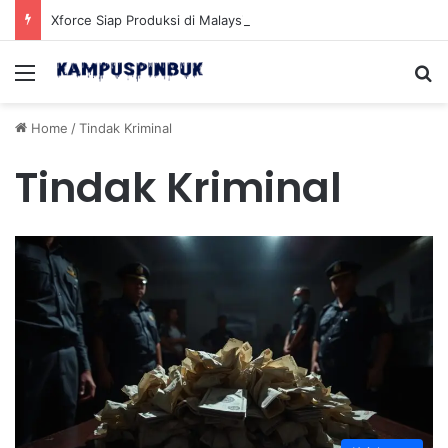
Xforce Siap Produksi di Malaysia Setelah Belum Lama Diluncurkan di Pasaran
Menu
Se
Home
/
Tindak Kriminal
Tindak Kriminal