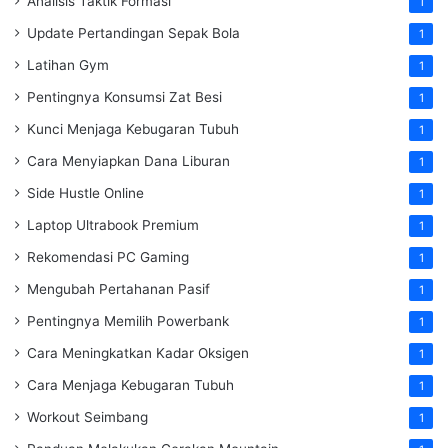
Analisis Taktik Formasi
1
Update Pertandingan Sepak Bola
1
Latihan Gym
1
Pentingnya Konsumsi Zat Besi
1
Kunci Menjaga Kebugaran Tubuh
1
Cara Menyiapkan Dana Liburan
1
Side Hustle Online
1
Laptop Ultrabook Premium
1
Rekomendasi PC Gaming
1
Mengubah Pertahanan Pasif
1
Pentingnya Memilih Powerbank
1
Cara Meningkatkan Kadar Oksigen
1
Cara Menjaga Kebugaran Tubuh
1
Workout Seimbang
1