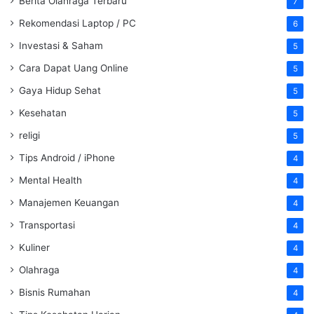
Berita Olahraga Terbaru
7
Rekomendasi Laptop / PC
6
Investasi & Saham
5
Cara Dapat Uang Online
5
Gaya Hidup Sehat
5
Kesehatan
5
religi
5
Tips Android / iPhone
4
Mental Health
4
Manajemen Keuangan
4
Transportasi
4
Kuliner
4
Olahraga
4
Bisnis Rumahan
4