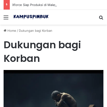
Xforce Siap Produksi di Malaysia Setelah Belum Lama Diluncurkan di Pasaran
Menu
Se
Home
/
Dukungan bagi Korban
Dukungan bagi
Korban