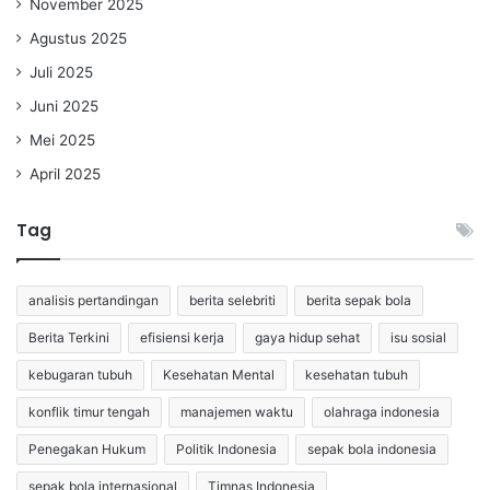
November 2025
Agustus 2025
Juli 2025
Juni 2025
Mei 2025
April 2025
Tag
analisis pertandingan
berita selebriti
berita sepak bola
Berita Terkini
efisiensi kerja
gaya hidup sehat
isu sosial
kebugaran tubuh
Kesehatan Mental
kesehatan tubuh
konflik timur tengah
manajemen waktu
olahraga indonesia
Penegakan Hukum
Politik Indonesia
sepak bola indonesia
sepak bola internasional
Timnas Indonesia