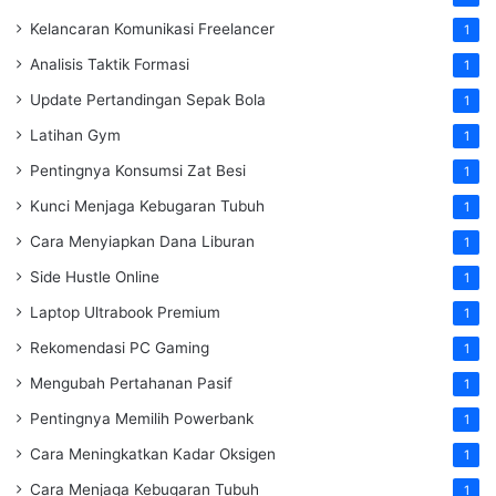
Kelancaran Komunikasi Freelancer
1
Analisis Taktik Formasi
1
Update Pertandingan Sepak Bola
1
Latihan Gym
1
Pentingnya Konsumsi Zat Besi
1
Kunci Menjaga Kebugaran Tubuh
1
Cara Menyiapkan Dana Liburan
1
Side Hustle Online
1
Laptop Ultrabook Premium
1
Rekomendasi PC Gaming
1
Mengubah Pertahanan Pasif
1
Pentingnya Memilih Powerbank
1
Cara Meningkatkan Kadar Oksigen
1
Cara Menjaga Kebugaran Tubuh
1