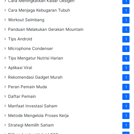
Cara Meningkatkan Kadar Oksigen
1
Cara Menjaga Kebugaran Tubuh
1
Workout Seimbang
1
Panduan Melakukan Gerakan Mountain
1
Tips Android
1
Microphone Condenser
1
Tips Mengatur Nutrisi Harian
1
Aplikasi Viral
1
Rekomendasi Gadget Murah
1
Peran Pemain Muda
1
Daftar Pemain
1
Manfaat Investasi Saham
1
Metode Mengelola Proses Kerja
1
Strategi Memilih Saham
1