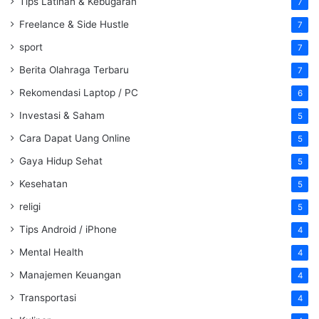
Tips Latihan & Kebugaran
7
Freelance & Side Hustle
7
sport
7
Berita Olahraga Terbaru
7
Rekomendasi Laptop / PC
6
Investasi & Saham
5
Cara Dapat Uang Online
5
Gaya Hidup Sehat
5
Kesehatan
5
religi
5
Tips Android / iPhone
4
Mental Health
4
Manajemen Keuangan
4
Transportasi
4