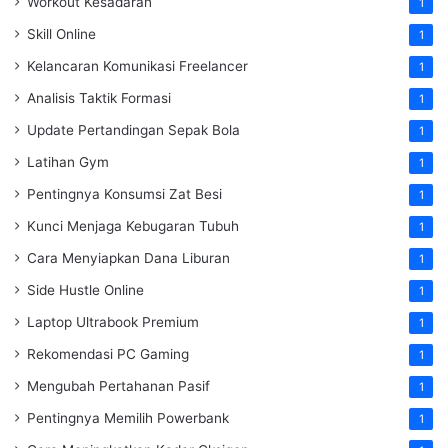
Workout Kesadaran
1
Skill Online
1
Kelancaran Komunikasi Freelancer
1
Analisis Taktik Formasi
1
Update Pertandingan Sepak Bola
1
Latihan Gym
1
Pentingnya Konsumsi Zat Besi
1
Kunci Menjaga Kebugaran Tubuh
1
Cara Menyiapkan Dana Liburan
1
Side Hustle Online
1
Laptop Ultrabook Premium
1
Rekomendasi PC Gaming
1
Mengubah Pertahanan Pasif
1
Pentingnya Memilih Powerbank
1