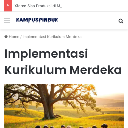
Xforce Siap Produksi di Malaysia Setelah Belum Lama Diluncurkan di Pasaran
Menu
Se
Home
/
Implementasi Kurikulum Merdeka
Implementasi
Kurikulum Merdeka