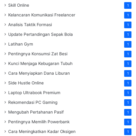
Skill Online
1
Kelancaran Komunikasi Freelancer
1
Analisis Taktik Formasi
1
Update Pertandingan Sepak Bola
1
Latihan Gym
1
Pentingnya Konsumsi Zat Besi
1
Kunci Menjaga Kebugaran Tubuh
1
Cara Menyiapkan Dana Liburan
1
Side Hustle Online
1
Laptop Ultrabook Premium
1
Rekomendasi PC Gaming
1
Mengubah Pertahanan Pasif
1
Pentingnya Memilih Powerbank
1
Cara Meningkatkan Kadar Oksigen
1