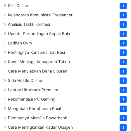
Skill Online
1
Kelancaran Komunikasi Freelancer
1
Analisis Taktik Formasi
1
Update Pertandingan Sepak Bola
1
Latihan Gym
1
Pentingnya Konsumsi Zat Besi
1
Kunci Menjaga Kebugaran Tubuh
1
Cara Menyiapkan Dana Liburan
1
Side Hustle Online
1
Laptop Ultrabook Premium
1
Rekomendasi PC Gaming
1
Mengubah Pertahanan Pasif
1
Pentingnya Memilih Powerbank
1
Cara Meningkatkan Kadar Oksigen
1