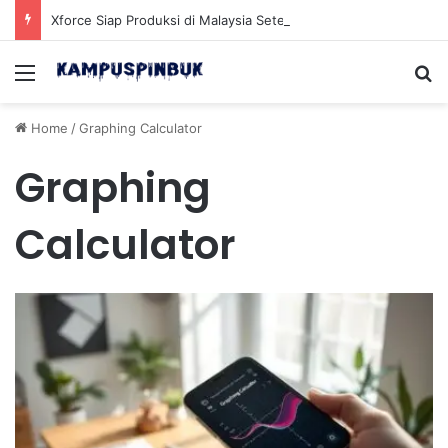
Xforce Siap Produksi di Malaysia Setelah Belum Lama Diluncurkan di Pasaran
Menu
Se
Home
/
Graphing Calculator
Graphing
Calculator