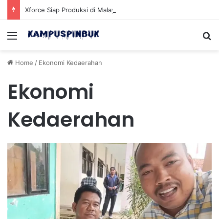
Xforce Siap Produksi di Malaysia Setelah Belum Lama Diluncurkan di Pasaran
Menu
Se
Home
/
Ekonomi Kedaerahan
Ekonomi
Kedaerahan