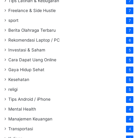
Tips Latihan & Kebugaran
7
Freelance & Side Hustle
7
sport
7
Berita Olahraga Terbaru
7
Rekomendasi Laptop / PC
6
Investasi & Saham
5
Cara Dapat Uang Online
5
Gaya Hidup Sehat
5
Kesehatan
5
religi
5
Tips Android / iPhone
4
Mental Health
4
Manajemen Keuangan
4
Transportasi
4