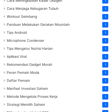
Cara Meningkatkan Kadar Oksigen
1
Cara Menjaga Kebugaran Tubuh
1
Workout Seimbang
1
Panduan Melakukan Gerakan Mountain
1
Tips Android
1
Microphone Condenser
1
Tips Mengatur Nutrisi Harian
1
Aplikasi Viral
1
Rekomendasi Gadget Murah
1
Peran Pemain Muda
1
Daftar Pemain
1
Manfaat Investasi Saham
1
Metode Mengelola Proses Kerja
1
Strategi Memilih Saham
1