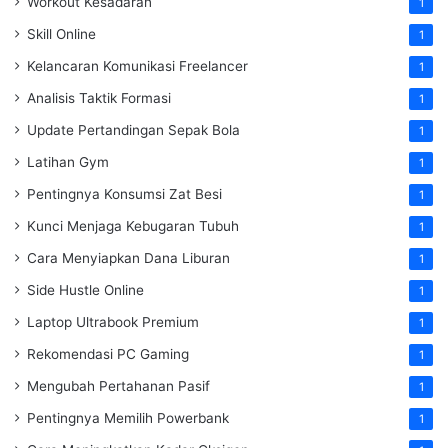
Workout Kesadaran
1
Skill Online
1
Kelancaran Komunikasi Freelancer
1
Analisis Taktik Formasi
1
Update Pertandingan Sepak Bola
1
Latihan Gym
1
Pentingnya Konsumsi Zat Besi
1
Kunci Menjaga Kebugaran Tubuh
1
Cara Menyiapkan Dana Liburan
1
Side Hustle Online
1
Laptop Ultrabook Premium
1
Rekomendasi PC Gaming
1
Mengubah Pertahanan Pasif
1
Pentingnya Memilih Powerbank
1