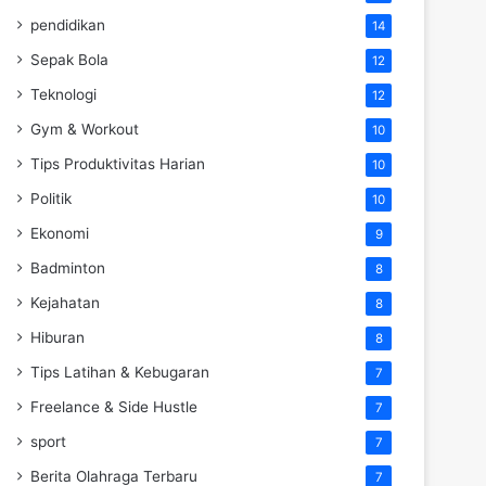
pendidikan
14
Sepak Bola
12
Teknologi
12
Gym & Workout
10
Tips Produktivitas Harian
10
Politik
10
Ekonomi
9
Badminton
8
Kejahatan
8
Hiburan
8
Tips Latihan & Kebugaran
7
Freelance & Side Hustle
7
sport
7
Berita Olahraga Terbaru
7