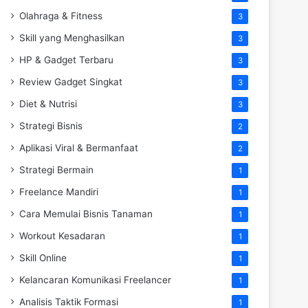
Olahraga & Fitness
3
Skill yang Menghasilkan
3
HP & Gadget Terbaru
3
Review Gadget Singkat
3
Diet & Nutrisi
3
Strategi Bisnis
2
Aplikasi Viral & Bermanfaat
2
Strategi Bermain
1
Freelance Mandiri
1
Cara Memulai Bisnis Tanaman
1
Workout Kesadaran
1
Skill Online
1
Kelancaran Komunikasi Freelancer
1
Analisis Taktik Formasi
1