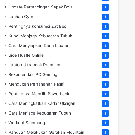
Update Pertandingan Sepak Bola
1
Latihan Gym
1
Pentingnya Konsumsi Zat Besi
1
Kunci Menjaga Kebugaran Tubuh
1
Cara Menyiapkan Dana Liburan
1
Side Hustle Online
1
Laptop Ultrabook Premium
1
Rekomendasi PC Gaming
1
Mengubah Pertahanan Pasif
1
Pentingnya Memilih Powerbank
1
Cara Meningkatkan Kadar Oksigen
1
Cara Menjaga Kebugaran Tubuh
1
Workout Seimbang
1
Panduan Melakukan Gerakan Mountain
1