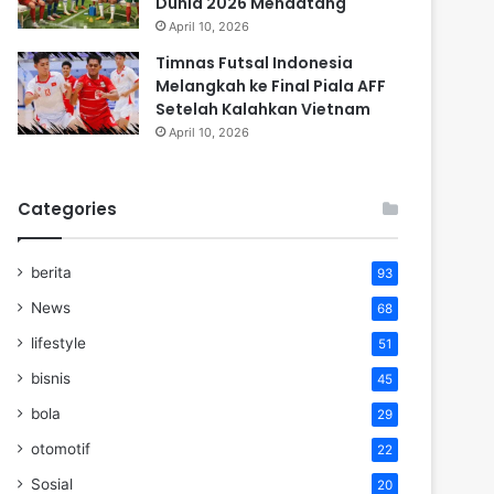
Dunia 2026 Mendatang
April 10, 2026
Timnas Futsal Indonesia
Melangkah ke Final Piala AFF
Setelah Kalahkan Vietnam
April 10, 2026
Categories
berita
93
News
68
lifestyle
51
bisnis
45
bola
29
otomotif
22
Sosial
20