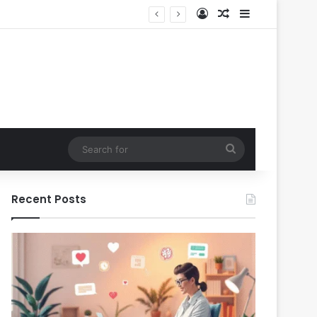
Log In
Random Article
Sidebar
Search
for
Recent Posts