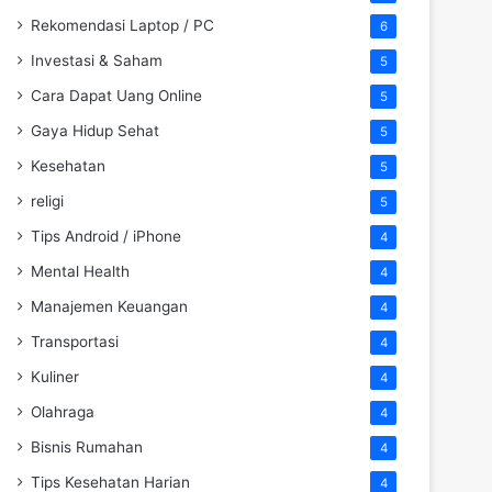
Rekomendasi Laptop / PC
6
Investasi & Saham
5
Cara Dapat Uang Online
5
Gaya Hidup Sehat
5
Kesehatan
5
religi
5
Tips Android / iPhone
4
Mental Health
4
Manajemen Keuangan
4
Transportasi
4
Kuliner
4
Olahraga
4
Bisnis Rumahan
4
Tips Kesehatan Harian
4