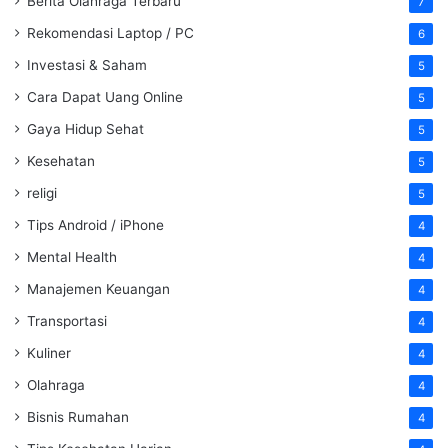
Berita Olahraga Terbaru
7
Rekomendasi Laptop / PC
6
Investasi & Saham
5
Cara Dapat Uang Online
5
Gaya Hidup Sehat
5
Kesehatan
5
religi
5
Tips Android / iPhone
4
Mental Health
4
Manajemen Keuangan
4
Transportasi
4
Kuliner
4
Olahraga
4
Bisnis Rumahan
4