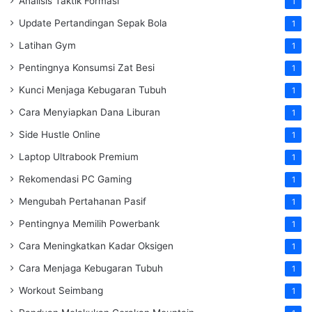
Analisis Taktik Formasi
1
Update Pertandingan Sepak Bola
1
Latihan Gym
1
Pentingnya Konsumsi Zat Besi
1
Kunci Menjaga Kebugaran Tubuh
1
Cara Menyiapkan Dana Liburan
1
Side Hustle Online
1
Laptop Ultrabook Premium
1
Rekomendasi PC Gaming
1
Mengubah Pertahanan Pasif
1
Pentingnya Memilih Powerbank
1
Cara Meningkatkan Kadar Oksigen
1
Cara Menjaga Kebugaran Tubuh
1
Workout Seimbang
1