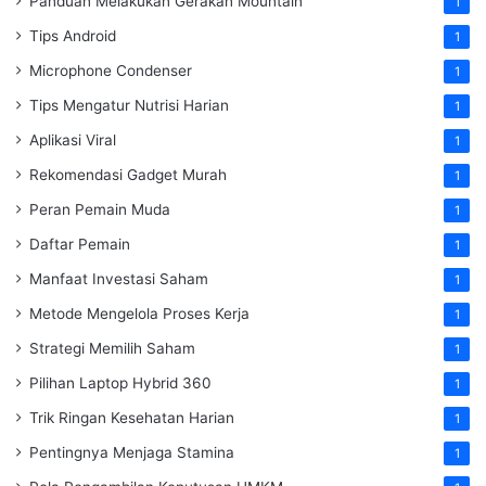
Panduan Melakukan Gerakan Mountain
1
Tips Android
1
Microphone Condenser
1
Tips Mengatur Nutrisi Harian
1
Aplikasi Viral
1
Rekomendasi Gadget Murah
1
Peran Pemain Muda
1
Daftar Pemain
1
Manfaat Investasi Saham
1
Metode Mengelola Proses Kerja
1
Strategi Memilih Saham
1
Pilihan Laptop Hybrid 360
1
Trik Ringan Kesehatan Harian
1
Pentingnya Menjaga Stamina
1