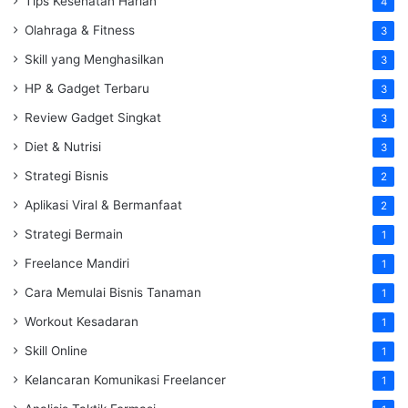
Tips Kesehatan Harian
4
Olahraga & Fitness
3
Skill yang Menghasilkan
3
HP & Gadget Terbaru
3
Review Gadget Singkat
3
Diet & Nutrisi
3
Strategi Bisnis
2
Aplikasi Viral & Bermanfaat
2
Strategi Bermain
1
Freelance Mandiri
1
Cara Memulai Bisnis Tanaman
1
Workout Kesadaran
1
Skill Online
1
Kelancaran Komunikasi Freelancer
1