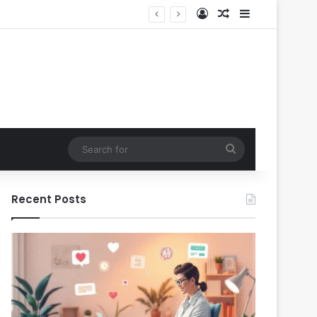
Log In
Random Article
Sidebar
Search
for
Recent Posts