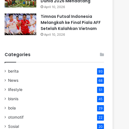
Dunia 2026 Mendatang
April 10, 2026
Timnas Futsal Indonesia
Melangkah ke Final Piala AFF
Setelah Kalahkan Vietnam
April 10, 2026
Categories
berita
93
News
68
lifestyle
51
bisnis
45
bola
29
otomotif
22
Sosial
20