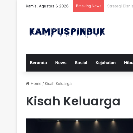
Kamis, Agustus 6 2026
Breaking News
Xforce Siap P
Beranda
News
Sosial
Kejahatan
Hib
Home
/
Kisah Keluarga
Kisah Keluarga