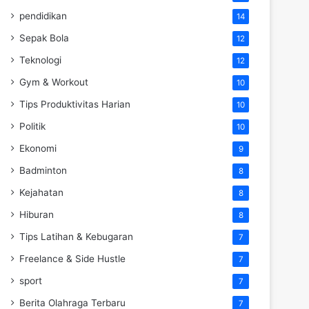
pendidikan
14
Sepak Bola
12
Teknologi
12
Gym & Workout
10
Tips Produktivitas Harian
10
Politik
10
Ekonomi
9
Badminton
8
Kejahatan
8
Hiburan
8
Tips Latihan & Kebugaran
7
Freelance & Side Hustle
7
sport
7
Berita Olahraga Terbaru
7