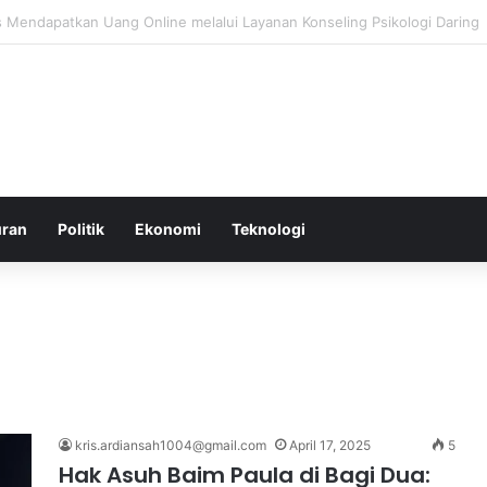
roduksi di Malaysia Setelah Belum Lama Diluncurkan di Pasaran
uran
Politik
Ekonomi
Teknologi
kris.ardiansah1004@gmail.com
April 17, 2025
5
Hak Asuh Baim Paula di Bagi Dua: