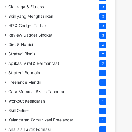
Olahraga & Fitness
3
Skill yang Menghasilkan
3
HP & Gadget Terbaru
3
Review Gadget Singkat
3
Diet & Nutrisi
3
Strategi Bisnis
2
Aplikasi Viral & Bermanfaat
2
Strategi Bermain
1
Freelance Mandiri
1
Cara Memulai Bisnis Tanaman
1
Workout Kesadaran
1
Skill Online
1
Kelancaran Komunikasi Freelancer
1
Analisis Taktik Formasi
1