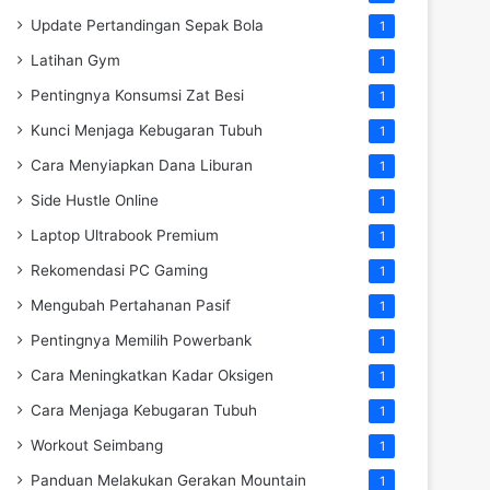
Update Pertandingan Sepak Bola
1
Latihan Gym
1
Pentingnya Konsumsi Zat Besi
1
Kunci Menjaga Kebugaran Tubuh
1
Cara Menyiapkan Dana Liburan
1
Side Hustle Online
1
Laptop Ultrabook Premium
1
Rekomendasi PC Gaming
1
Mengubah Pertahanan Pasif
1
Pentingnya Memilih Powerbank
1
Cara Meningkatkan Kadar Oksigen
1
Cara Menjaga Kebugaran Tubuh
1
Workout Seimbang
1
Panduan Melakukan Gerakan Mountain
1