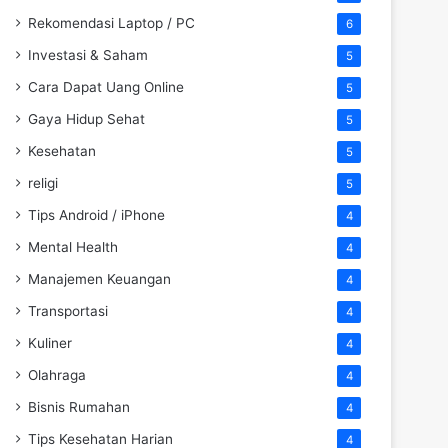
Rekomendasi Laptop / PC
6
Investasi & Saham
5
Cara Dapat Uang Online
5
Gaya Hidup Sehat
5
Kesehatan
5
religi
5
Tips Android / iPhone
4
Mental Health
4
Manajemen Keuangan
4
Transportasi
4
Kuliner
4
Olahraga
4
Bisnis Rumahan
4
Tips Kesehatan Harian
4