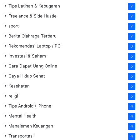
Tips Latihan & Kebugaran
7
Freelance & Side Hustle
7
sport
7
Berita Olahraga Terbaru
7
Rekomendasi Laptop / PC
6
Investasi & Saham
5
Cara Dapat Uang Online
5
Gaya Hidup Sehat
5
Kesehatan
5
religi
5
Tips Android / iPhone
4
Mental Health
4
Manajemen Keuangan
4
Transportasi
4