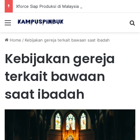
Xforce Siap Produksi di Malaysia Setelah Belum Lama Diluncurkan di Pasaran
Menu
Se
Home
/
Kebijakan gereja terkait bawaan saat ibadah
Kebijakan gereja
terkait bawaan
saat ibadah