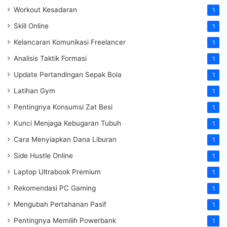
Workout Kesadaran
1
Skill Online
1
Kelancaran Komunikasi Freelancer
1
Analisis Taktik Formasi
1
Update Pertandingan Sepak Bola
1
Latihan Gym
1
Pentingnya Konsumsi Zat Besi
1
Kunci Menjaga Kebugaran Tubuh
1
Cara Menyiapkan Dana Liburan
1
Side Hustle Online
1
Laptop Ultrabook Premium
1
Rekomendasi PC Gaming
1
Mengubah Pertahanan Pasif
1
Pentingnya Memilih Powerbank
1