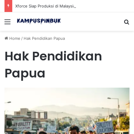
Xforce Siap Produksi di Malaysia Setelah Belum Lama Diluncurkan di Pasaran
Menu
Se
Home
/
Hak Pendidikan Papua
Hak Pendidikan
Papua