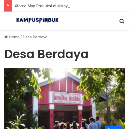
Xforce Siap Produksi di Malaysia Setelah Belum Lama Diluncurkan di Pasaran
Menu
Se
Home
/
Desa Berdaya
Desa Berdaya