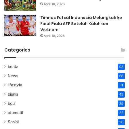
April 10, 2026
Timnas Futsal Indonesia Melangkah ke
Final Piala AFF Setelah Kalahkan
Vietnam
April 10, 2026
Categories
berita
93
News
68
lifestyle
51
bisnis
45
bola
29
otomotif
22
Sosial
20