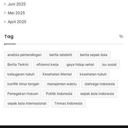
Juni 2025
Mei 2025
April 2025
Tag
analisis pertandingan
berita selebriti
berita sepak bola
Berita Terkini
efisiensi kerja
gaya hidup sehat
isu sosial
kebugaran tubuh
Kesehatan Mental
kesehatan tubuh
konflik timur tengah
manajemen waktu
olahraga indonesia
Penegakan Hukum
Politik Indonesia
sepak bola indonesia
sepak bola internasional
Timnas Indonesia