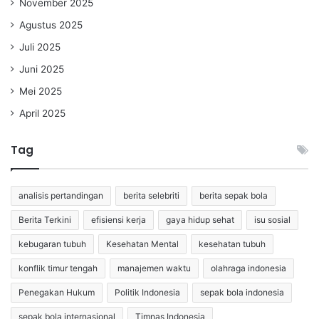
November 2025
Agustus 2025
Juli 2025
Juni 2025
Mei 2025
April 2025
Tag
analisis pertandingan
berita selebriti
berita sepak bola
Berita Terkini
efisiensi kerja
gaya hidup sehat
isu sosial
kebugaran tubuh
Kesehatan Mental
kesehatan tubuh
konflik timur tengah
manajemen waktu
olahraga indonesia
Penegakan Hukum
Politik Indonesia
sepak bola indonesia
sepak bola internasional
Timnas Indonesia