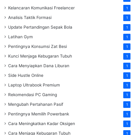
Kelancaran Komunikasi Freelancer
1
Analisis Taktik Formasi
1
Update Pertandingan Sepak Bola
1
Latihan Gym
1
Pentingnya Konsumsi Zat Besi
1
Kunci Menjaga Kebugaran Tubuh
1
Cara Menyiapkan Dana Liburan
1
Side Hustle Online
1
Laptop Ultrabook Premium
1
Rekomendasi PC Gaming
1
Mengubah Pertahanan Pasif
1
Pentingnya Memilih Powerbank
1
Cara Meningkatkan Kadar Oksigen
1
Cara Menjaga Kebugaran Tubuh
1